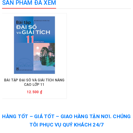
SẢN PHẨM ĐÃ XEM
BÀI TẬP ĐẠI SỐ VÀ GIẢI TÍCH NÂNG
CAO LỚP 11
12.500 ₫
HÀNG TỐT – GIÁ TỐT – GIAO HÀNG TẬN NƠI. CHÚNG
TÔI PHỤC VỤ QUÝ KHÁCH 24/7