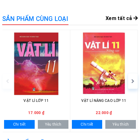
SẢN PHẨM CÙNG LOẠI
Xem tất cả
VẬT LÍ LỚP 11
VẬT LÍ NÂNG CAO LỚP 11
17.000 ₫
22.000 ₫
Chi tiết
Yêu thích
Chi tiết
Yêu thích