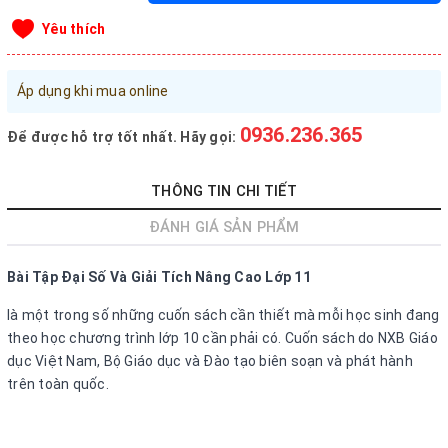
Đăng nhập tài khoản
Yêu thích
Đăng ký tài khoản
Áp dụng khi mua online
Sản phẩm yêu thích
Xem giỏ hàng
0936.236.365
Để được hỗ trợ tốt nhất. Hãy gọi:
LIÊN HỆ - HỖ TRỢ KHÁCH HÀNG
THÔNG TIN CHI TIẾT
0936.236.365
-
090.215.9818
ĐÁNH GIÁ SẢN PHẨM
vanphongphamhaigiang@gmail.com
Bài Tập Đại Số Và Giải Tích Nâng Cao Lớp 11
Hướng dẫn mua hàng
là một trong số những cuốn sách cần thiết mà mỗi học sinh đang
Hướng dẫn thanh toán
theo học chương trình lớp 10 cần phải có. Cuốn sách do NXB Giáo
dục Việt Nam, Bộ Giáo dục và Đào tạo biên soạn và phát hành
Chính sách vận chuyển, Bảo hành, Bảo mật thông tin
trên toàn quốc.
Trở về trang chủ
Đóng