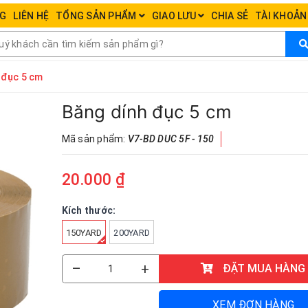
NG
LIÊN HỆ
TỔNG SẢN PHẨM
GIAO LƯU
CHIA SẺ
TÀI KHOẢ
 đục 5 cm
Băng dính đục 5 cm
Mã sản phẩm:
V7-BD DUC 5F - 150
20.000 ₫
Kích thước:
150YARD
200YARD
–
+
ĐẶT MUA HÀNG
XEM ĐƠN HÀNG