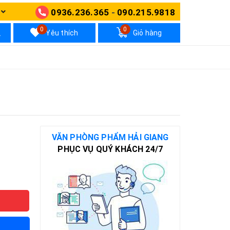
0936.236.365
-
090.215.9818
N
0
0
Yêu thích
Giỏ hàng
VĂN PHÒNG PHẨM HẢI GIANG
PHỤC VỤ QUÝ KHÁCH 24/7