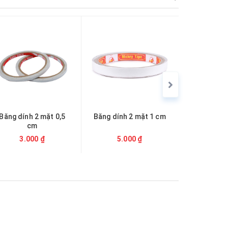
Băng dính 2 mặt 0,5
Băng dính 2 mặt 1 cm
Băng dính 
cm
3.000 ₫
5.000 ₫
6.0