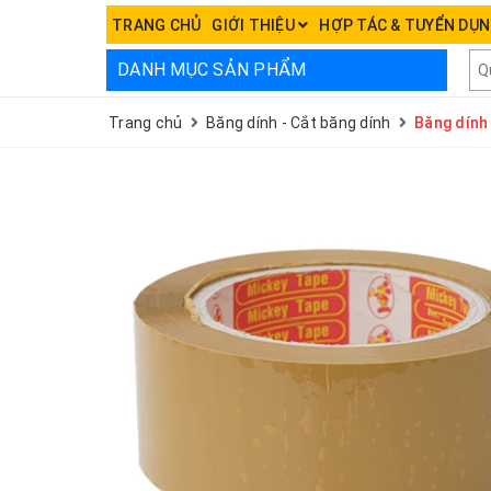
TRANG CHỦ
GIỚI THIỆU
HỢP TÁC & TUYỂN DỤ
DANH MỤC SẢN PHẨM
Trang chủ
Băng dính - Cắt băng dính
Băng dính