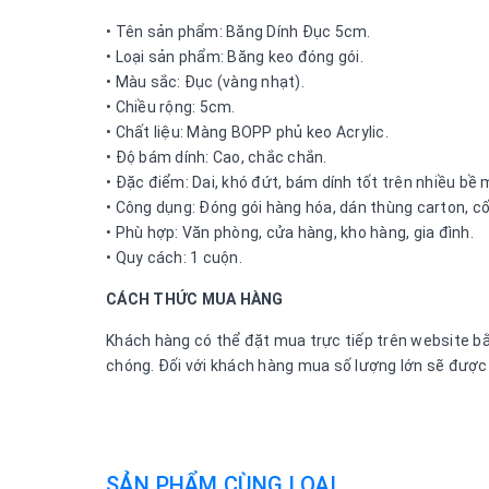
• Tên sản phẩm: Băng Dính Đục 5cm.
• Loại sản phẩm: Băng keo đóng gói.
• Màu sắc: Đục (vàng nhạt).
• Chiều rộng: 5cm.
• Chất liệu: Màng BOPP phủ keo Acrylic.
• Độ bám dính: Cao, chắc chắn.
• Đặc điểm: Dai, khó đứt, bám dính tốt trên nhiều bề 
• Công dụng: Đóng gói hàng hóa, dán thùng carton, cố
• Phù hợp: Văn phòng, cửa hàng, kho hàng, gia đình.
• Quy cách: 1 cuộn.
CÁCH THỨC MUA HÀNG
Khách hàng có thể đặt mua trực tiếp trên website bằn
chóng. Đối với khách hàng mua số lượng lớn sẽ được h
SẢN PHẨM CÙNG LOẠI