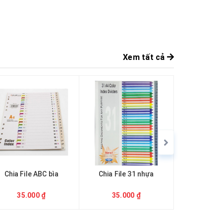
Xem tất cả
Chia File ABC bìa
Chia File 31 nhựa
Chia Fil
35.000 ₫
35.000 ₫
35.0