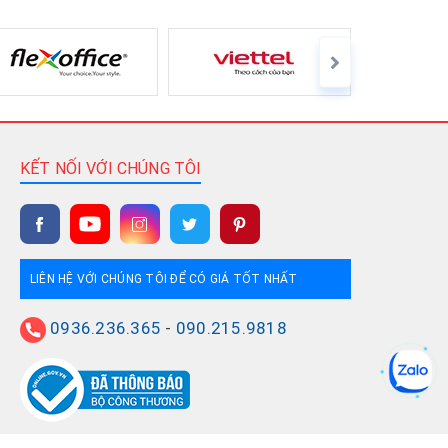
KẾT NỐI VỚI CHÚNG TÔI
LIÊN HỆ VỚI CHÚNG TÔI ĐỂ CÓ GIÁ TỐT NHẤT
0936.236.365
-
090.215.9818