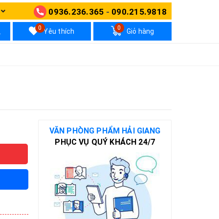
0936.236.365
-
090.215.9818
N
0
0
Yêu thích
Giỏ hàng
VĂN PHÒNG PHẨM HẢI GIANG
PHỤC VỤ QUÝ KHÁCH 24/7