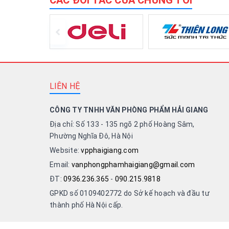
CÁC ĐỐI TÁC CỦA CHÚNG TÔI
LIÊN HỆ
CÔNG TY TNHH VĂN PHÒNG PHẨM HẢI GIANG
Địa chỉ: Số 133 - 135 ngõ 2 phố Hoàng Sâm,
Phường Nghĩa Đô, Hà Nội
Website:
vpphaigiang.com
Email:
vanphongphamhaigiang@gmail.com
ĐT:
0936.236.365
-
090.215.9818
GPKD số 0109402772 do Sở kế hoạch và đầu tư
thành phố Hà Nội cấp.