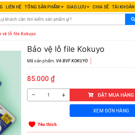
NG
LIÊN HỆ
TỔNG SẢN PHẨM
GIAO LƯU
CHIA SẺ
TÀI KHOẢ
 vệ lỗ file Kokuyo
Bảo vệ lỗ file Kokuyo
Mã sản phẩm:
V4-BVF KOKUYO
85.000 ₫
–
+
ĐẶT MUA HÀNG
XEM ĐƠN HÀNG
Yêu thích