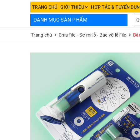
TRANG CHỦ
GIỚI THIỆU
HỢP TÁC & TUYỂN DỤ
DANH MỤC SẢN PHẨM
Trang chủ
Chia File - Sơ mi lỗ - Bảo vệ lỗ File
Bảo