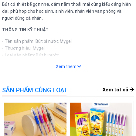
Bút có thiết kế gọn nhẹ, cầm nắm thoải mái cùng kiểu dáng hiện
đại, phù hợp cho học sinh, sinh viên, nhân viên văn phòng và
người dùng cá nhân.
THÔNG TIN KỸ THUẬT
• Tên sản phẩm: Bút bi nước Mygel.
• Thương hiệu: Mygel.
• Loại sản phẩm: Bút bi nước.
• Chất liệu thân bút: Nhựa cao cấp.
Xem thêm
• Loại mực: Mực nước.
• Màu mực: Xanh, đỏ, đen (tuỳ phiên bản).
• Đặc điểm: Viết mượt, mực ra đều, nét chữ rõ ràng.
SẢN PHẨM CÙNG LOẠI
Xem tất cả
• Công dụng: Ghi chép, học tập, làm việc và ký nhận thông thường.
• Phù hợp: Học sinh, sinh viên, nhân viên văn phòng và cá nhân.
• Quy cách: 1 cây.
ƯU ĐIỂM NỔI BẬT
• Mực nước chất lượng cao cho nét viết trơn mượt.
• Mực ra đều, hạn chế đứt nét trong quá trình sử dụng.