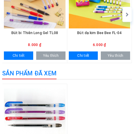
• Nét chữ rõ ràng, đều màu và đẹp mắt.
• Thiết kế gọn nhẹ, cầm nắm thoải mái khi viết lâu.
• Phù hợp cho học tập, làm việc và ghi chép hằng ngày.
CÁCH THỨC MUA HÀNG
Bút bi Thiên Long Gel TL08
Bút dạ kim Bee Bee FL-04
Khách hàng có thể đặt mua trực tiếp trên website bằng cách lựa
8.000 ₫
6.000 ₫
chọn số lượng phù hợp. Ngoài ra, vui lòng liên hệ hotline
0936.236.365 - 090.215.9818 để được hỗ trợ nhanh chóng. Đối với
Chi tiết
Yêu thích
Chi tiết
Yêu thích
khách hàng mua số lượng lớn sẽ được hỗ trợ báo giá ưu đãi và
giao hàng tận nơi.
SẢN PHẨM ĐÃ XEM