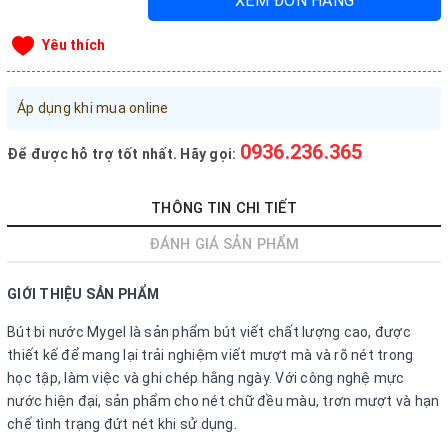
XEM ĐƠN HÀNG
Đăng nhập tài khoản
Yêu thích
Đăng ký tài khoản
Sản phẩm yêu thích
Áp dụng khi mua online
Xem giỏ hàng
0936.236.365
Để được hỗ trợ tốt nhất. Hãy gọi:
LIÊN HỆ - HỖ TRỢ KHÁCH HÀNG
THÔNG TIN CHI TIẾT
0936.236.365
-
090.215.9818
ĐÁNH GIÁ SẢN PHẨM
vanphongphamhaigiang@gmail.com
GIỚI THIỆU SẢN PHẨM
Hướng dẫn mua hàng
Hướng dẫn thanh toán
Bút bi nước Mygel là sản phẩm bút viết chất lượng cao, được
thiết kế để mang lại trải nghiệm viết mượt mà và rõ nét trong
Chính sách vận chuyển, Bảo hành, Bảo mật thông tin
học tập, làm việc và ghi chép hằng ngày. Với công nghệ mực
nước hiện đại, sản phẩm cho nét chữ đều màu, trơn mượt và hạn
Trở về trang chủ
Đóng
chế tình trạng đứt nét khi sử dụng.