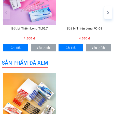
090.215.9818 để được hỗ trợ nhanh chóng. Khách mua số lượng
lớn vui lòng liên hệ để nhận báo giá ưu đãi và hỗ trợ giao hàng tận
nơi.
Bút bi Thiên Long TL027
Bút bi Thiên Long FO-03
4.000 ₫
4.000 ₫
Chi tiết
Yêu thích
Chi tiết
Yêu thích
SẢN PHẨM ĐÃ XEM