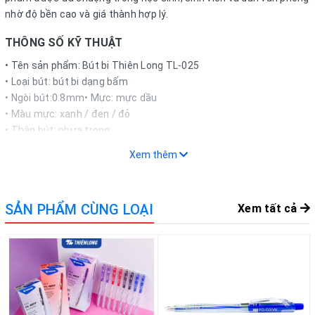
nhờ độ bền cao và giá thành hợp lý.
THÔNG SỐ KỸ THUẬT
• Tên sản phẩm: Bút bi Thiên Long TL-025
• Loại bút: bút bi dạng bấm
• Ngòi bút:0.8mm• Mực: mực dầu
• Màu mực: xanh / đen / đỏ
• Thân bút: nhựa trong
• Thiết kế: dạng bấm, có đệm tay
Xem thêm
• Đặc điểm: viết trơn, mực đều, cầm êm tay
• Độ dài nét viết: ~1200 – 1500m
• Quy cách: 20 cây/hộp
SẢN PHẨM CÙNG LOẠI
Xem tất cả
• Công dụng: ghi chép, học tập, làm việc
• Xuất xứ: Việt Nam
CÁCH THỨC MUA HÀNG
Khách hàng đặt mua trực tiếp trên website bằng cách chọn số
lượng, thêm vào giỏ hàng và điền đầy đủ thông tin nhận hàng để
hoàn tất đơn. Ngoài ra có thể liên hệ hotline 0936.236.365 -