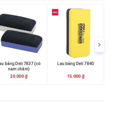
au bảng Deli 7837 (có
Lau bảng Deli 7840
Bút dạ bả
nam châm)
Maxiflo W
Marker
20.000 ₫
15.000 ₫
38.0