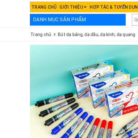
TRANG CHỦ
GIỚI THIỆU
HỢP TÁC & TUYỂN DỤ
DANH MỤC SẢN PHẨM
Trang chủ
Bút dạ bảng, dạ dầu, dạ kính, dạ quang