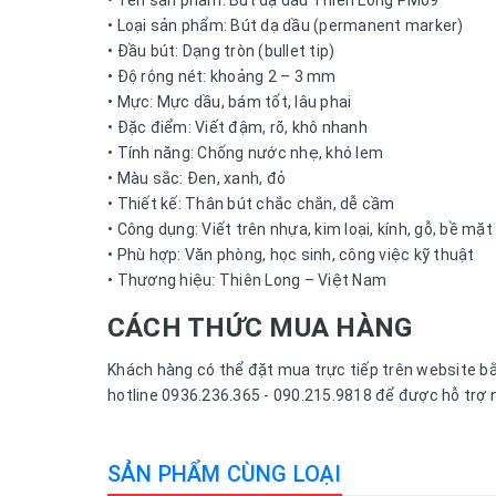
• Tên sản phẩm: Bút dạ dầu Thiên Long PM09
• Loại sản phẩm: Bút dạ dầu (permanent marker)
• Đầu bút: Dạng tròn (bullet tip)
• Độ rộng nét: khoảng 2 – 3 mm
• Mực: Mực dầu, bám tốt, lâu phai
• Đặc điểm: Viết đậm, rõ, khô nhanh
• Tính năng: Chống nước nhẹ, khó lem
• Màu sắc: Đen, xanh, đỏ
• Thiết kế: Thân bút chắc chắn, dễ cầm
• Công dụng: Viết trên nhựa, kim loại, kính, gỗ, bề mặ
• Phù hợp: Văn phòng, học sinh, công việc kỹ thuật
• Thương hiệu: Thiên Long – Việt Nam
CÁCH THỨC MUA HÀNG
Khách hàng có thể đặt mua trực tiếp trên website bằn
hotline 0936.236.365 - 090.215.9818 để được hỗ trợ 
SẢN PHẨM CÙNG LOẠI