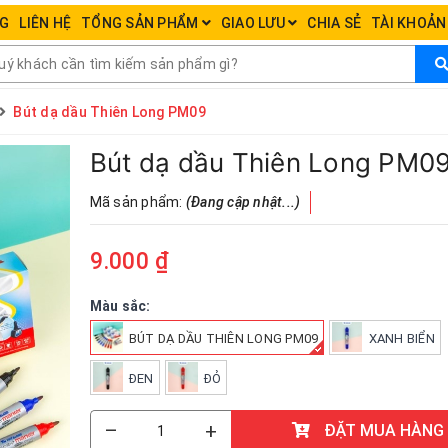
NG
LIÊN HỆ
TỔNG SẢN PHẨM
GIAO LƯU
CHIA SẺ
TÀI KHOẢ
Bút dạ dầu Thiên Long PM09
Bút dạ dầu Thiên Long PM0
Mã sản phẩm:
(Đang cập nhật...)
9.000 ₫
Màu sắc:
BÚT DẠ DẦU THIÊN LONG PM09
XANH BIỂN
ĐEN
ĐỎ
–
+
ĐẶT MUA HÀNG