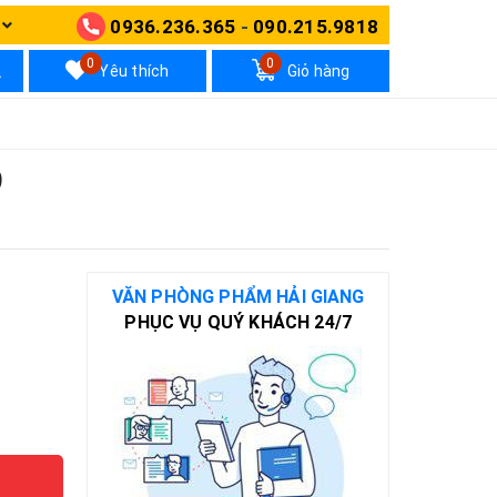
0936.236.365
-
090.215.9818
N
0
0
Yêu thích
Giỏ hàng
9
VĂN PHÒNG PHẨM HẢI GIANG
PHỤC VỤ QUÝ KHÁCH 24/7