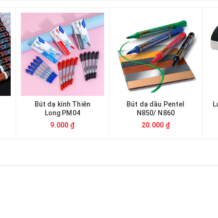
Bút dạ kính Thiên
Bút dạ dầu Pentel
L
Long PM04
N850/ N860
9.000 ₫
20.000 ₫