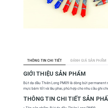
THÔNG TIN CHI TIẾT
ĐÁNH GIÁ SẢN PHẨM
GIỚI THIỆU SẢN PHẨM
Bút dạ dầu Thiên Long PM09 là dòng bút permanent ma
mực bám tốt và lâu phai, phù hợp cho nhu cầu ghi chú
THÔNG TIN CHI TIẾT SẢN PH