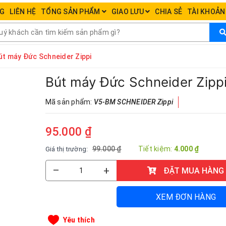
NG
LIÊN HỆ
TỔNG SẢN PHẨM
GIAO LƯU
CHIA SẺ
TÀI KHOẢ
út máy Đức Schneider Zippi
Bút máy Đức Schneider Zipp
Mã sản phẩm:
V5-BM SCHNEIDER Zippi
95.000 ₫
99.000 ₫
Tiết kiệm:
4.000 ₫
Giá thị trường:
–
+
ĐẶT MUA HÀNG
XEM ĐƠN HÀNG
Yêu thích