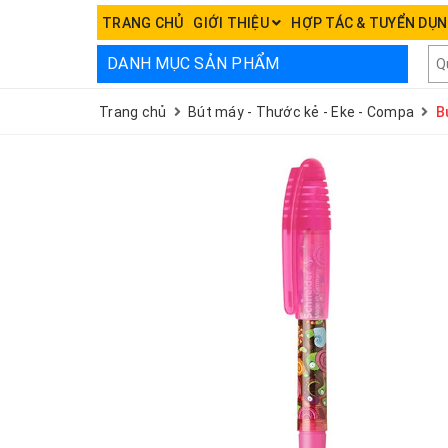
TRANG CHỦ
GIỚI THIỆU
HỢP TÁC & TUYỂN DỤ
DANH MỤC SẢN PHẨM
Trang chủ
Bút máy - Thước kẻ - Eke - Compa
B