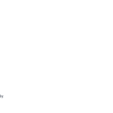
.
.
ày.