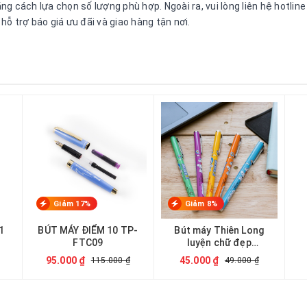
g cách lựa chọn số lượng phù hợp. Ngoài ra, vui lòng liên hệ hotli
ỗ trợ báo giá ưu đãi và giao hàng tận nơi.
Giảm 17%
Giảm 8%
1
BÚT MÁY ĐIỂM 10 TP-
Bút máy Thiên Long
FTC09
luyện chữ đẹp
FT01/DO Plus
95.000 ₫
45.000 ₫
115.000 ₫
49.000 ₫