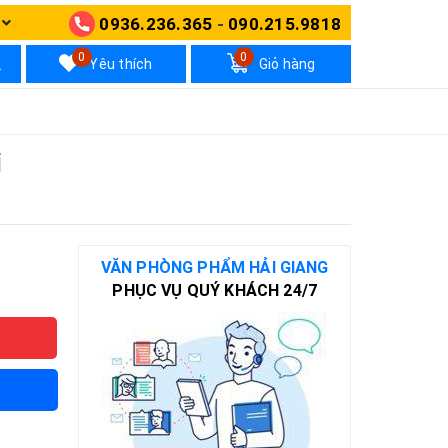
0936.236.365
-
090.215.9818
N
0
0
Yêu thích
Giỏ hàng
i
VĂN PHÒNG PHẨM HẢI GIANG
PHỤC VỤ QUÝ KHÁCH 24/7