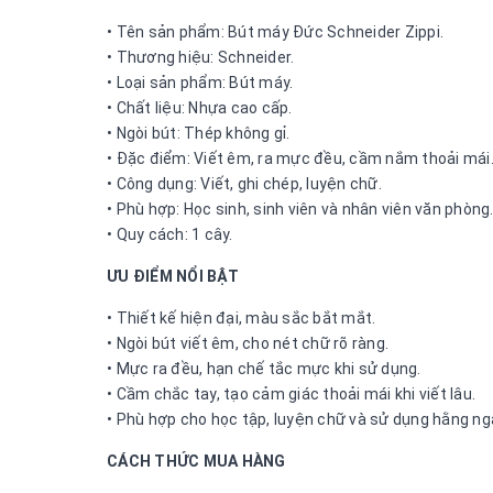
• Tên sản phẩm: Bút máy Đức Schneider Zippi.
• Thương hiệu: Schneider.
• Loại sản phẩm: Bút máy.
• Chất liệu: Nhựa cao cấp.
• Ngòi bút: Thép không gỉ.
• Đặc điểm: Viết êm, ra mực đều, cầm nắm thoải mái
• Công dụng: Viết, ghi chép, luyện chữ.
• Phù hợp: Học sinh, sinh viên và nhân viên văn phòng
• Quy cách: 1 cây.
ƯU ĐIỂM NỔI BẬT
• Thiết kế hiện đại, màu sắc bắt mắt.
• Ngòi bút viết êm, cho nét chữ rõ ràng.
• Mực ra đều, hạn chế tắc mực khi sử dụng.
• Cầm chắc tay, tạo cảm giác thoải mái khi viết lâu.
• Phù hợp cho học tập, luyện chữ và sử dụng hằng ng
CÁCH THỨC MUA HÀNG