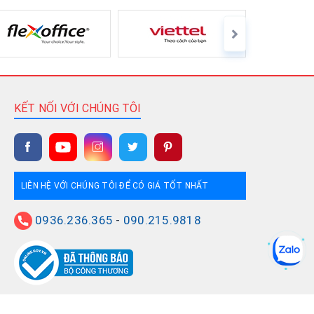
KẾT NỐI VỚI CHÚNG TÔI
LIÊN HỆ VỚI CHÚNG TÔI ĐỂ CÓ GIÁ TỐT NHẤT
0936.236.365
-
090.215.9818