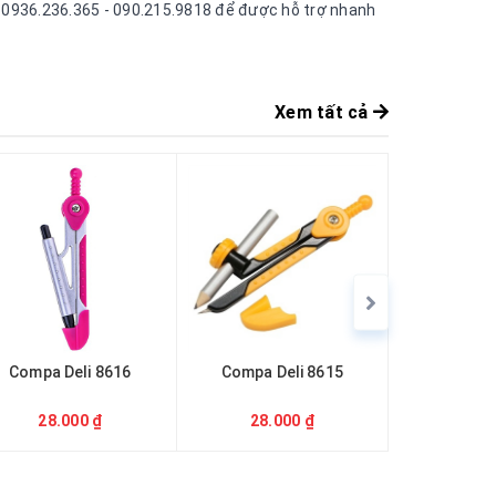
ne 0936.236.365 - 090.215.9818 để được hỗ trợ nhanh
Xem tất cả
Compa Deli 8616
Compa Deli 8615
Compa D
28.000 ₫
28.000 ₫
25.0