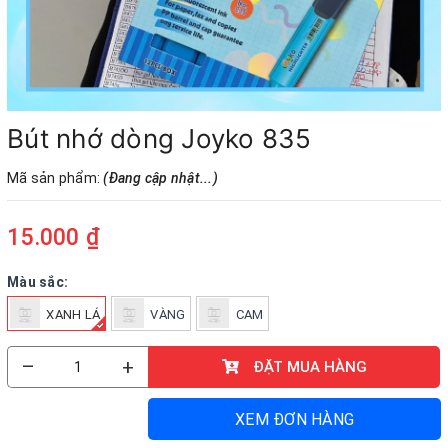
9 - Đồ dùng học sinh – Dụng cụ học tập
10 - Sách giáo dục - Thiết bị trường học
11 - Bảng – Máy văn phòng – Bàn,ghế
Bút nhớ dòng Joyko 835
12 - Phụ kiện vi tính – USB – Âm thanh
Mã sản phẩm:
(Đang cập nhật...)
13 - Đèn Solar - Đèn năng lượng
Trang chủ
15.000 ₫
Giới thiệu
Màu sắc:
Hợp tác & Tuyển dụng
XANH LÁ
VÀNG
CAM
Liên hệ
Tổng Sản phẩm
–
+
ĐẶT MUA HÀNG
Giao Lưu
XEM ĐƠN HÀNG
Chia sẻ