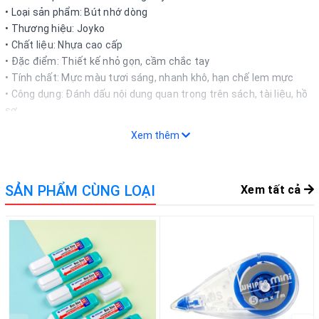
• Loại sản phẩm: Bút nhớ dòng
• Thương hiệu:
Joyko
• Chất liệu: Nhựa cao cấp
• Đặc điểm: Thiết kế nhỏ gọn, cầm chắc tay
• Tính chất: Mực màu tươi sáng, nhanh khô, hạn chế lem mực
• Công dụng: Đánh dấu nội dung quan trọng trên sách, tài liệu, hồ
sơ
• Phù hợp: Học sinh, sinh viên, nhân viên văn phòng
Xem thêm
• Mô tả khác: Đầu bút vát giúp tạo nhiều độ rộng nét viết khác
nhau
• Màu sắc: Vàng, xanh lá, xanh dương, hồng, cam (tùy lựa chọn)
SẢN PHẨM CÙNG LOẠI
Xem tất cả
• Quy cách: Cây
• Xuất xứ: Indonesia
ƯU ĐIỂM NỔI BẬT
• Màu mực nổi bật, dễ nhận diện thông tin quan trọng
• Mực ra đều, nhanh khô và hạn chế nhòe giấy
• Thiết kế gọn nhẹ, dễ mang theo khi học tập và làm việc
• Đầu bút bền, sử dụng lâu dài