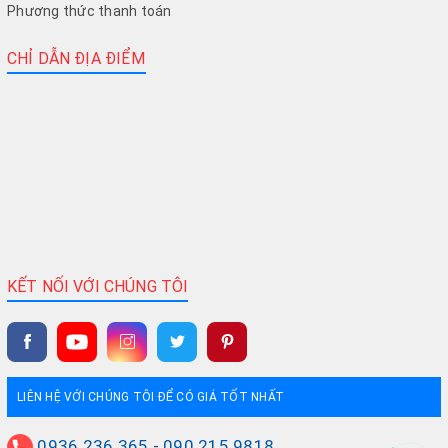
Phương thức thanh toán
CHỈ DẪN ĐỊA ĐIỂM
KẾT NỐI VỚI CHÚNG TÔI
LIÊN HỆ VỚI CHÚNG TÔI ĐỂ CÓ GIÁ TỐT NHẤT
0936.236.365
-
090.215.9818