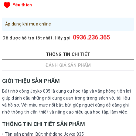
Yêu thích
Đăng nhập tài khoản
Đăng ký tài khoản
Áp dụng khi mua online
Sản phẩm yêu thích
0936.236.365
Để được hỗ trợ tốt nhất. Hãy gọi:
Xem giỏ hàng
THÔNG TIN CHI TIẾT
LIÊN HỆ - HỖ TRỢ KHÁCH HÀNG
ĐÁNH GIÁ SẢN PHẨM
0936.236.365
-
090.215.9818
vanphongphamhaigiang@gmail.com
GIỚI THIỆU SẢN PHẨM
Hướng dẫn mua hàng
Bút nhớ dòng Joyko 835 là dụng cụ học tập và văn phòng tiện lợi
giúp đánh dấu những nội dung quan trọng trong sách vở, tài liệu
Hướng dẫn thanh toán
và hồ sơ. Với màu mực nổi bật, bút giúp người dùng dễ dàng ghi
Chính sách vận chuyển, Bảo hành, Bảo mật thông tin
nhớ thông tin cần thiết và nâng cao hiệu quả học tập, làm việc.
Trở về trang chủ
Đóng
THÔNG TIN CHI TIẾT SẢN PHẨM
• Tên sản phẩm: Bút nhớ dòng Joyko 835