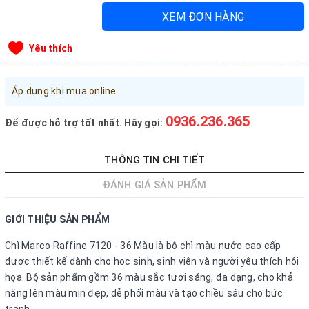
XEM ĐƠN HÀNG
Đăng nhập tài khoản
Đăng ký tài khoản
Yêu thích
Sản phẩm yêu thích
Xem giỏ hàng
Áp dụng khi mua online
0936.236.365
Để được hỗ trợ tốt nhất. Hãy gọi:
LIÊN HỆ - HỖ TRỢ KHÁCH HÀNG
0936.236.365
-
090.215.9818
THÔNG TIN CHI TIẾT
vanphongphamhaigiang@gmail.com
ĐÁNH GIÁ SẢN PHẨM
Hướng dẫn mua hàng
GIỚI THIỆU SẢN PHẨM
Hướng dẫn thanh toán
Chì Marco Raffine 7120 - 36 Màu là bộ chì màu nước cao cấp
Chính sách vận chuyển, Bảo hành, Bảo mật thông tin
được thiết kế dành cho học sinh, sinh viên và người yêu thích hội
Trở về trang chủ
Đóng
họa. Bộ sản phẩm gồm 36 màu sắc tươi sáng, đa dạng, cho khả
năng lên màu mịn đẹp, dễ phối màu và tạo chiều sâu cho bức