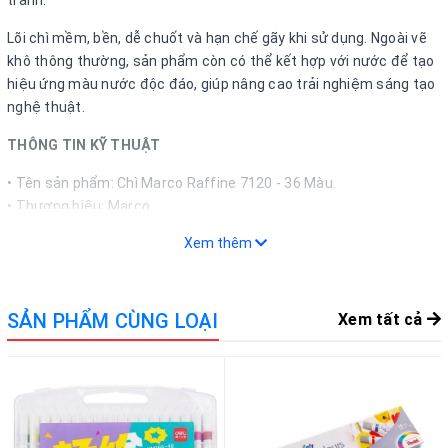
tranh.
Lõi chì mềm, bền, dễ chuốt và hạn chế gãy khi sử dụng. Ngoài vẽ
khô thông thường, sản phẩm còn có thể kết hợp với nước để tạo
hiệu ứng màu nước độc đáo, giúp nâng cao trải nghiệm sáng tạo
nghệ thuật.
THÔNG TIN KỸ THUẬT
• Tên sản phẩm: Chì Marco Raffine 7120 - 36 Màu.
• Thương hiệu: Marco.
• Mã sản phẩm: 7120.
Xem thêm
• Loại sản phẩm: Chì màu nước.
• Số lượng màu: 36 màu.
• Chất liệu thân bút: Gỗ cao cấp.
SẢN PHẨM CÙNG LOẠI
Xem tất cả
• Đặc điểm: Màu sắc tươi sáng, lõi chì mềm mịn, dễ chuốt, hạn
chế gãy.
• Công dụng: Tô màu, vẽ tranh, ký họa, học tập và mỹ thuật.
• Khả năng sử dụng: Vẽ khô hoặc kết hợp với nước để tạo hiệu
ứng màu nước.
• Phù hợp: Học sinh, sinh viên, người yêu thích hội họa.