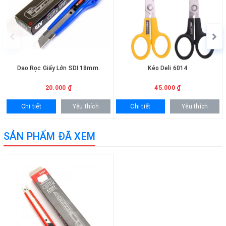
hotline 0936.236.365 - 090.215.9818 để được hỗ trợ nhanh
chóng. Đối với khách hàng mua số lượng lớn sẽ được hỗ trợ báo
giá ưu đãi và giao hàng tận nơi.
Dao Rọc Giấy Lớn SDI 18mm.
Kéo Deli 6014
20.000 ₫
45.000 ₫
Chi tiết
Yêu thích
Chi tiết
Yêu thích
SẢN PHẨM ĐÃ XEM