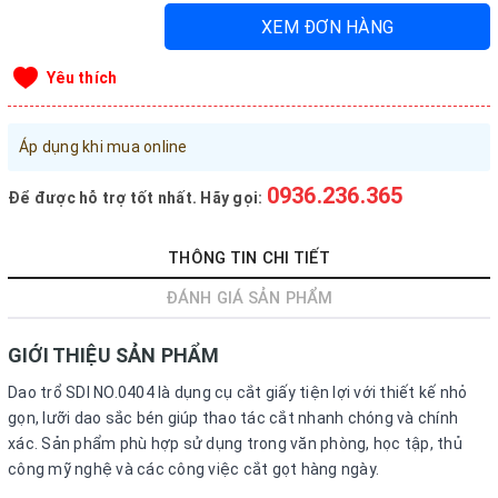
XEM ĐƠN HÀNG
Đăng nhập tài khoản
Đăng ký tài khoản
Yêu thích
Sản phẩm yêu thích
Xem giỏ hàng
Áp dụng khi mua online
0936.236.365
Để được hỗ trợ tốt nhất. Hãy gọi:
LIÊN HỆ - HỖ TRỢ KHÁCH HÀNG
0936.236.365
-
090.215.9818
THÔNG TIN CHI TIẾT
vanphongphamhaigiang@gmail.com
ĐÁNH GIÁ SẢN PHẨM
Hướng dẫn mua hàng
GIỚI THIỆU SẢN PHẨM
Hướng dẫn thanh toán
Dao trổ SDI NO.0404 là dụng cụ cắt giấy tiện lợi với thiết kế nhỏ
Chính sách vận chuyển, Bảo hành, Bảo mật thông tin
gọn, lưỡi dao sắc bén giúp thao tác cắt nhanh chóng và chính
xác. Sản phẩm phù hợp sử dụng trong văn phòng, học tập, thủ
Trở về trang chủ
Đóng
công mỹ nghệ và các công việc cắt gọt hàng ngày.