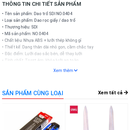
THÔNG TIN CHI TIẾT SẢN PHẨM
• Tên sản phẩm: Dao trổ SDI NO.0404
• Loại sản phẩm: Dao rọc giấy / dao trổ
• Thương hiệu: SDI
• Mã sản phẩm: NO.0404
• Chất liệu: Nhựa ABS + lưỡi thép không gỉ
• Thiết kế: Dạng thân dài nhỏ gọn, cầm chắc tay
• Đặc điểm: Lưỡi dao sắc bén, dễ thay lưỡi
• Tính chất: Trượt êm, khóa lưỡi an toàn
• Màu sắc: Đen phối đỏ / tùy mẫu
Xem thêm
• Công dụng: Cắt giấy, decal, nilon, carton mỏng
• Phù hợp: Văn phòng, học sinh, kỹ thuật, thủ công
• Ứng dụng: Cắt giấy tờ, làm handmade, đóng gói
SẢN PHẨM CÙNG LOẠI
Xem tất cả
• Lưu ý: Bảo quản tránh xa trẻ nhỏ
• Xuất xứ: Đài Loan
CÁCH THỨC MUA HÀNG
Khách hàng có thể đặt mua trực tiếp trên website bằng cách lựa
chọn số lượng và hoàn tất đơn hàng. Ngoài ra, vui lòng liên hệ