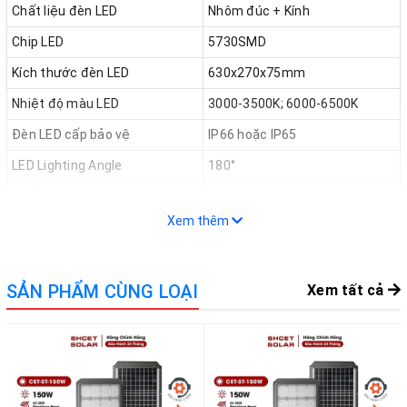
Chất liệu đèn LED
Nhôm đúc + Kính
Chip LED
5730SMD
Kích thước đèn LED
630x270x75mm
Nhiệt độ màu LED
3000-3500K; 6000-6500K
Đèn LED cấp bảo vệ
IP66 hoặc IP65
LED Lighting Angle
180°
Tuổi thọ đèn LED
50000 giờ
Xem thêm
Khu vực chiếu sáng LED
80㎡
Thời gian sạc
4-6 giờ
SẢN PHẨM CÙNG LOẠI
Thời gian chiếu sáng
20-24 giờ hoặc 2 ngày mưa
Xem tất cả
Vùng cảm biến
20 mét
cảm ứng ánh sáng + cảm ứng
Chuyển đổi
radar
Cảm ứng ánh sáng + Điều