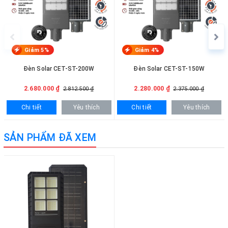
Chế độ
khiển từ xa thông minh
Giảm 5%
Giảm 4%
Đèn Solar CET-ST-200W
Đèn Solar CET-ST-150W
2.680.000 ₫
2.280.000 ₫
2.812.500 ₫
2.375.000 ₫
Chi tiết
Yêu thích
Chi tiết
Yêu thích
SẢN PHẨM ĐÃ XEM