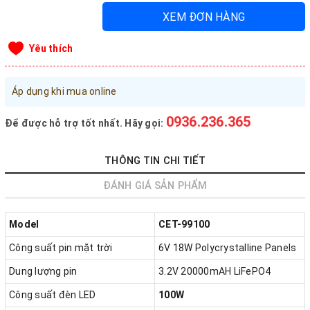
XEM ĐƠN HÀNG
Đăng nhập tài khoản
Đăng ký tài khoản
Yêu thích
Sản phẩm yêu thích
Xem giỏ hàng
Áp dụng khi mua online
0936.236.365
Để được hỗ trợ tốt nhất. Hãy gọi:
LIÊN HỆ - HỖ TRỢ KHÁCH HÀNG
0936.236.365
-
090.215.9818
THÔNG TIN CHI TIẾT
vanphongphamhaigiang@gmail.com
ĐÁNH GIÁ SẢN PHẨM
Hướng dẫn mua hàng
Model
CET-99100
Hướng dẫn thanh toán
Công suất pin mặt trời
6V 18W Polycrystalline Panels
Chính sách vận chuyển, Bảo hành, Bảo mật thông tin
Dung lượng pin
3.2V 20000mAH LiFePO4
Trở về trang chủ
Đóng
Công suất đèn LED
100W