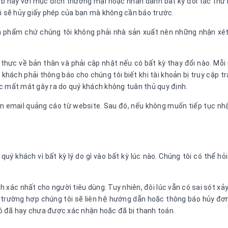
b này với mục đích thương mại hoặc nhân danh bất kỳ đối tác thứ
ôi sẽ hủy giấy phép của bạn mà không cần báo trước.
 phẩm chứ chúng tôi không phải nhà sản xuất nên những nhận xét 
 thực về bản thân và phải cập nhật nếu có bất kỳ thay đổi nào. Mỗi
hách phải thông báo cho chúng tôi biết khi tài khoản bị truy cập tr
oặc mất mát gây ra do quý khách không tuân thủ quy định.
ận email quảng cáo từ website. Sau đó, nếu không muốn tiếp tục nh
uý khách vì bất kỳ lý do gì vào bất kỳ lúc nào. Chúng tôi có thể hỏ
h xác nhất cho người tiêu dùng. Tuy nhiên, đôi lúc vẫn có sai sót xả
ng trường hợp chúng tôi sẽ liên hệ hướng dẫn hoặc thông báo hủy đơ
ó đã hay chưa được xác nhận hoặc đã bị thanh toán.