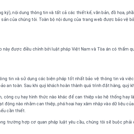
 ký), nội dung thông tin và tất cả các thiết kế, văn bản, đồ họa, p
sản của chúng tôi. Toàn bộ nội dung của trang web được bảo vệ bở
eb này được điều chỉnh bởi luật pháp Việt Nam và Tòa án có thẩm qu
hông tin và sử dụng các biện pháp tốt nhất bảo vệ thông tin và việ
o an toàn. Sau khi quý khách hoàn thành quá trình đặt hàng, quý kh
, công cụ hay hình thức nào khác để can thiệp vào hệ thống hay l
oạt động nào nhằm can thiệp, phá hoại hay xâm nhập vào dữ liệu của
nếu cần thiết.
ong trường hợp cơ quan pháp luật yêu cầu, chúng tôi sẽ buộc phả