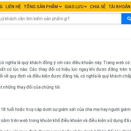
CÔNG TY VĂN PHÒNG PHẨM HẢI GIA
NG
LIÊN HỆ
TỔNG SẢN PHẨM
GIAO LƯU
CHIA SẺ
TÀI KHOẢ
VĂN PHÒNG PHẨM - ĐỒ DÙNG HỌC SINH - TIỆN ÍCH 
otline:
0936.236.365
-
090.215.9818
.
Email:
vanphongphamhai
có nghĩa là quý khách đồng ý với các điều khoản này. Trang web có
bất cứ lúc nào. Các thay đổi có hiệu lực ngay khi được đăng trên
ổi về quy định và điều kiện được đăng tải, có nghĩa là quý khách chấ
t những thay đổi của chúng tôi.
ải 18 tuổi hoặc truy cập dưới sự giám sát của cha mẹ hay người giám
 sắm trên web trong khuôn khổ điều khoản và điều kiện sử dụng đã đ