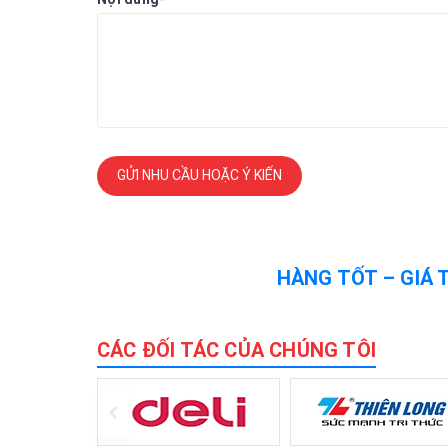
GỬI NHU CẦU HOẶC Ý KIẾN
HÀNG TỐT – GIÁ 
CÁC ĐỐI TÁC CỦA CHÚNG TÔI