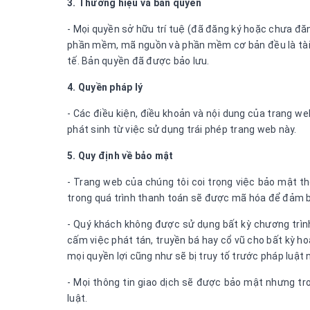
3. Thương hiệu và bản quyền
- Mọi quyền sở hữu trí tuệ (đã đăng ký hoặc chưa đăng
phần mềm, mã nguồn và phần mềm cơ bản đều là tài 
tế. Bản quyền đã được bảo lưu.
4. Quyền pháp lý
- Các điều kiện, điều khoản và nội dung của trang w
phát sinh từ việc sử dụng trái phép trang web này.
5. Quy định về bảo mật
- Trang web của chúng tôi coi trọng việc bảo mật t
trong quá trình thanh toán sẽ được mã hóa để đảm bả
- Quý khách không được sử dụng bất kỳ chương trình
cấm việc phát tán, truyền bá hay cổ vũ cho bất kỳ h
mọi quyền lợi cũng như sẽ bị truy tố trước pháp luật 
- Mọi thông tin giao dịch sẽ được bảo mật nhưng tr
luật.