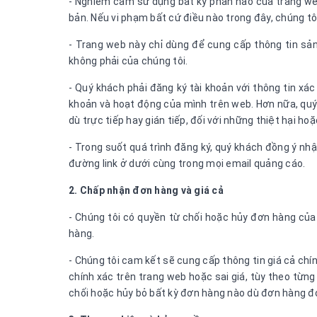
- Nghiêm cấm sử dụng bất kỳ phần nào của trang we
bản. Nếu vi phạm bất cứ điều nào trong đây, chúng t
- Trang web này chỉ dùng để cung cấp thông tin sản
không phải của chúng tôi.
- Quý khách phải đăng ký tài khoản với thông tin xác
khoản và hoạt động của mình trên web. Hơn nữa, quý k
dù trực tiếp hay gián tiếp, đối với những thiệt hại h
- Trong suốt quá trình đăng ký, quý khách đồng ý nh
đường link ở dưới cùng trong mọi email quảng cáo.
2. Chấp nhận đơn hàng và giá cả
- Chúng tôi có quyền từ chối hoặc hủy đơn hàng của q
hàng.
- Chúng tôi cam kết sẽ cung cấp thông tin giá cả chín
chính xác trên trang web hoặc sai giá, tùy theo từ
chối hoặc hủy bỏ bất kỳ đơn hàng nào dù đơn hàng đ