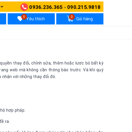
NG
0936.236.365
-
090.215.9818
N
VĂN PHÒNG
0
0
Yêu thích
Giỏ hàng
giang@gmail.com
 quyền thay đổi, chỉnh sửa, thêm hoặc lược bỏ bất kỳ
 trang web mà không cần thông báo trước. Và khi quý
p nhận với những thay đổi đó.
 hộ hợp pháp.
ề ra.