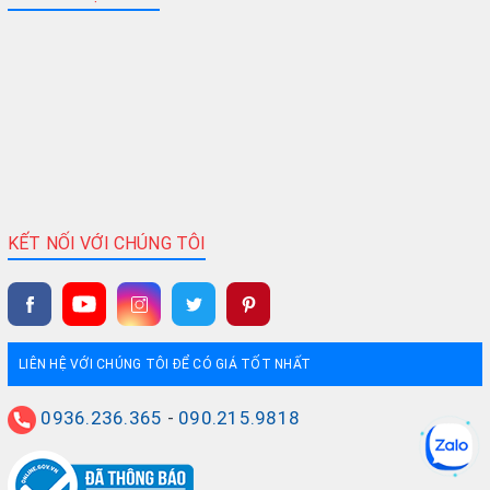
KẾT NỐI VỚI CHÚNG TÔI
LIÊN HỆ VỚI CHÚNG TÔI ĐỂ CÓ GIÁ TỐT NHẤT
0936.236.365
-
090.215.9818