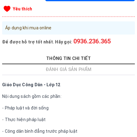
Đăng nhập tài khoản
Yêu thích
Đăng ký tài khoản
Áp dụng khi mua online
Sản phẩm yêu thích
Xem giỏ hàng
0936.236.365
Để được hỗ trợ tốt nhất. Hãy gọi:
LIÊN HỆ - HỖ TRỢ KHÁCH HÀNG
THÔNG TIN CHI TIẾT
0936.236.365
-
090.215.9818
ĐÁNH GIÁ SẢN PHẨM
vanphongphamhaigiang@gmail.com
Giáo Dục Công Dân - Lớp 12
Hướng dẫn mua hàng
Nội dung sách gồm các phần:
Hướng dẫn thanh toán
- Pháp luật và đời sống
Chính sách vận chuyển, Bảo hành, Bảo mật thông tin
- Thực hiện pháp luật
Trở về trang chủ
Đóng
- Công dân bình đẳng trước pháp luật