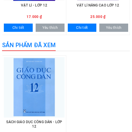
VẬT LÍ - LỚP 12
VẬT LÍ NÂNG CAO LỚP 12
17.000 ₫
25.000 ₫
Chi tiết
Yêu thích
Chi tiết
Yêu thích
SẢN PHẨM ĐÃ XEM
SÁCH GIÁO DỤC CÔNG DÂN - LỚP
12