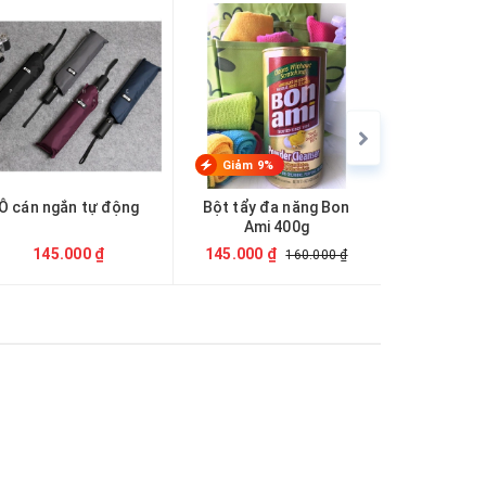
Giảm 9%
Giảm 29
Ô cán ngắn tự động
Bột tẩy đa năng Bon
Xốp nổ k
Ami 400g
10
145.000 ₫
145.000 ₫
350.000 ₫
160.000 ₫