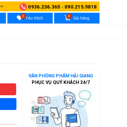
0936.236.365
-
090.215.9818
N
0
0
Yêu thích
Giỏ hàng
VĂN PHÒNG PHẨM HẢI GIANG
PHỤC VỤ QUÝ KHÁCH 24/7