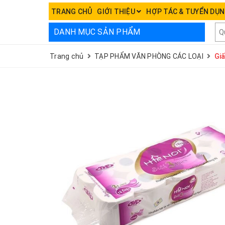
TRANG CHỦ
GIỚI THIỆU
HỢP TÁC & TUYỂN DỤ
DANH MỤC SẢN PHẨM
Trang chủ
TẠP PHẨM VĂN PHÒNG CÁC LOẠI
Giấ