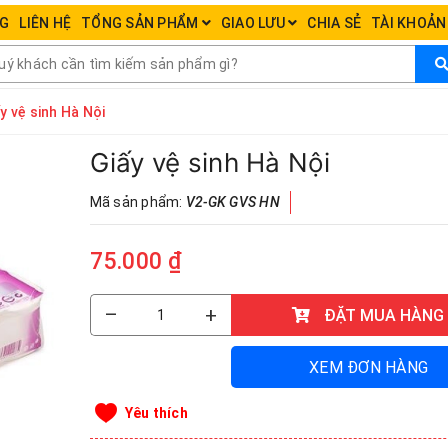
NG
LIÊN HỆ
TỔNG SẢN PHẨM
GIAO LƯU
CHIA SẺ
TÀI KHOẢ
y vệ sinh Hà Nội
Giấy vệ sinh Hà Nội
Mã sản phẩm:
V2-GK GVS HN
75.000 ₫
–
+
ĐẶT MUA HÀNG
XEM ĐƠN HÀNG
Yêu thích