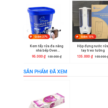
Giảm 27%
Giảm 13%
Kem tẩy rửa đa năng
Hộp đựng nước rử
nhà bếp Oven
tay treo tường
Cookware Cleaner
95.000 ₫
135.000 ₫
130.000 ₫
155.000 
500g
SẢN PHẨM ĐÃ XEM