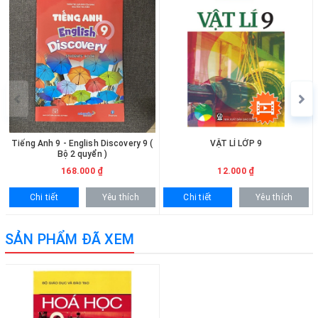
Tiếng Anh 9 - English Discovery 9 (
VẬT LÍ LỚP 9
Bộ 2 quyển )
168.000 ₫
12.000 ₫
Chi tiết
Yêu thích
Chi tiết
Yêu thích
SẢN PHẨM ĐÃ XEM