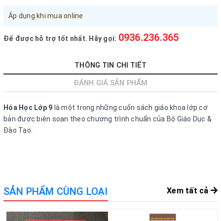
Đăng nhập tài khoản
Áp dụng khi mua online
Đăng ký tài khoản
0936.236.365
Để được hỗ trợ tốt nhất. Hãy gọi:
Sản phẩm yêu thích
Xem giỏ hàng
THÔNG TIN CHI TIẾT
ĐÁNH GIÁ SẢN PHẨM
LIÊN HỆ - HỖ TRỢ KHÁCH HÀNG
0936.236.365
-
090.215.9818
Hóa Học Lớp 9
là một trong những cuốn sách giáo khoa lớp cơ
bản được biên soạn theo chương trình chuẩn của Bộ Giáo Dục &
vanphongphamhaigiang@gmail.com
Đào Tạo.
Hướng dẫn mua hàng
Hướng dẫn thanh toán
Chính sách vận chuyển, Bảo hành, Bảo mật thông tin
SẢN PHẨM CÙNG LOẠI
Xem tất cả
Trở về trang chủ
Đóng