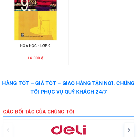
HÓA HỌC - LỚP 9
14.000 ₫
HÀNG TỐT – GIÁ TỐT – GIAO HÀNG TẬN NƠI. CHÚNG
TÔI PHỤC VỤ QUÝ KHÁCH 24/7
CÁC ĐỐI TÁC CỦA CHÚNG TÔI