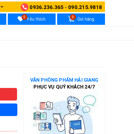
0936.236.365
-
090.215.9818
N
0
0
Yêu thích
Giỏ hàng
VĂN PHÒNG PHẨM HẢI GIANG
PHỤC VỤ QUÝ KHÁCH 24/7