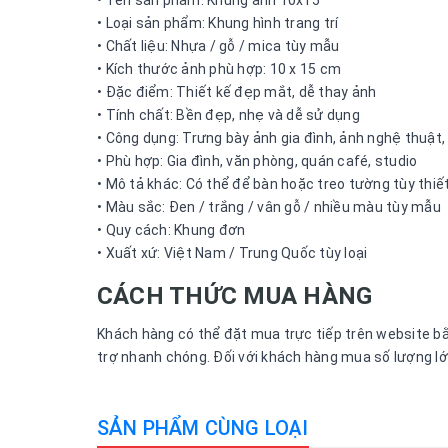
• Tên sản phẩm: Khung ảnh 10x15
• Loại sản phẩm: Khung hình trang trí
• Chất liệu: Nhựa / gỗ / mica tùy mẫu
• Kích thước ảnh phù hợp: 10 x 15 cm
• Đặc điểm: Thiết kế đẹp mắt, dễ thay ảnh
• Tính chất: Bền đẹp, nhẹ và dễ sử dụng
• Công dụng: Trưng bày ảnh gia đình, ảnh nghệ thuật,
• Phù hợp: Gia đình, văn phòng, quán café, studio
• Mô tả khác: Có thể để bàn hoặc treo tường tùy thiế
• Màu sắc: Đen / trắng / vân gỗ / nhiều màu tùy mẫu
• Quy cách: Khung đơn
• Xuất xứ: Việt Nam / Trung Quốc tùy loại
CÁCH THỨC MUA HÀNG
Khách hàng có thể đặt mua trực tiếp trên website bằ
trợ nhanh chóng. Đối với khách hàng mua số lượng lớn
SẢN PHẨM CÙNG LOẠI