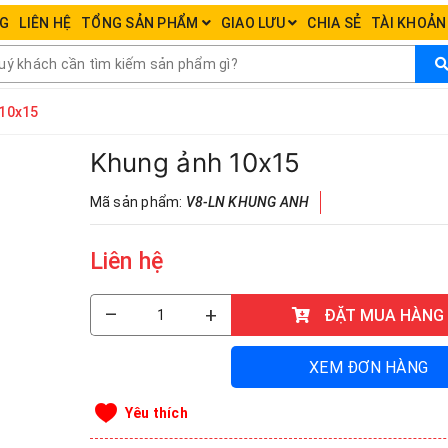
NG
LIÊN HỆ
TỔNG SẢN PHẨM
GIAO LƯU
CHIA SẺ
TÀI KHOẢ
 10x15
Khung ảnh 10x15
Mã sản phẩm:
V8-LN KHUNG ANH
Liên hệ
–
+
ĐẶT MUA HÀNG
XEM ĐƠN HÀNG
Yêu thích