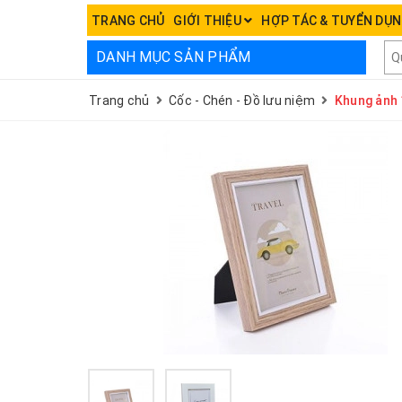
TRANG CHỦ
GIỚI THIỆU
HỢP TÁC & TUYỂN DỤ
DANH MỤC SẢN PHẨM
Trang chủ
Cốc - Chén - Đồ lưu niệm
Khung ảnh