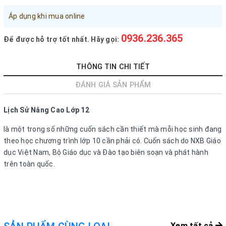
Đăng nhập tài khoản
Áp dụng khi mua online
Đăng ký tài khoản
0936.236.365
Để được hỗ trợ tốt nhất. Hãy gọi:
Sản phẩm yêu thích
Xem giỏ hàng
THÔNG TIN CHI TIẾT
ĐÁNH GIÁ SẢN PHẨM
LIÊN HỆ - HỖ TRỢ KHÁCH HÀNG
0936.236.365
-
090.215.9818
Lịch Sử Nâng Cao Lớp 12
vanphongphamhaigiang@gmail.com
là một trong số những cuốn sách cần thiết mà mỗi học sinh đang
theo học chương trình lớp 10 cần phải có. Cuốn sách do NXB Giáo
Hướng dẫn mua hàng
dục Việt Nam, Bộ Giáo dục và Đào tạo biên soạn và phát hành
trên toàn quốc.
Hướng dẫn thanh toán
Chính sách vận chuyển, Bảo hành, Bảo mật thông tin
Trở về trang chủ
Đóng
Xem tất cả