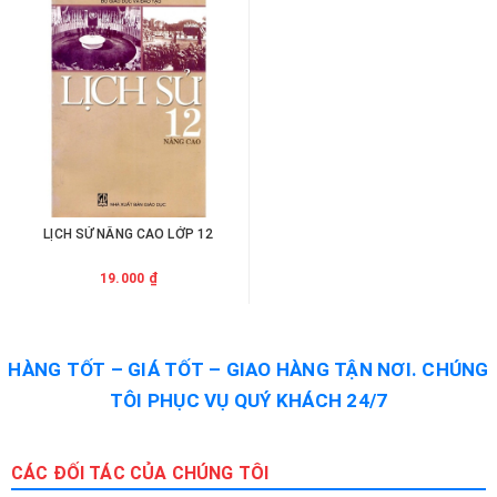
LỊCH SỬ NÂNG CAO LỚP 12
19.000 ₫
HÀNG TỐT – GIÁ TỐT – GIAO HÀNG TẬN NƠI. CHÚNG
TÔI PHỤC VỤ QUÝ KHÁCH 24/7
CÁC ĐỐI TÁC CỦA CHÚNG TÔI