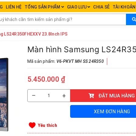
NG
LIÊN HỆ
TỔNG SẢN PHẨM
GIAO LƯU
CHIA SẺ
TÀI KHOẢ
ung LS24R350FHEXXV 23.8Inch IPS
Màn hình Samsung LS24R3
Mã sản phẩm:
V6-PKVT MH SS 24R350
5.450.000 ₫
–
+
ĐẶT MUA HÀNG
XEM ĐƠN HÀNG
Yêu thích