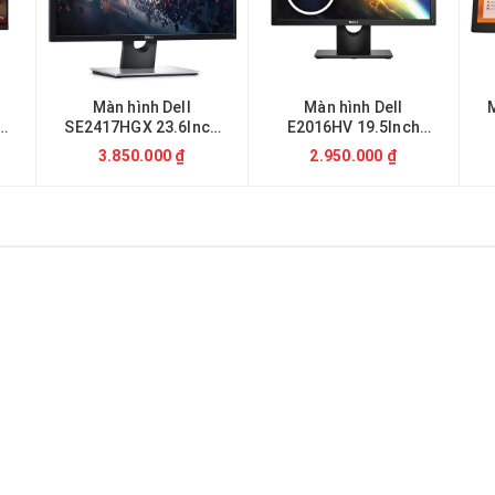
Màn hình Dell
Màn hình Dell
h
SE2417HGX 23.6Inch
E2016HV 19.5Inch
75Hz 1ms
LED)
3.850.000 ₫
2.950.000 ₫