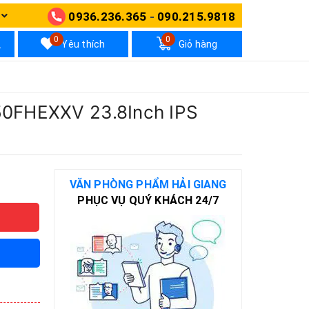
0936.236.365
-
090.215.9818
N
0
0
Yêu thích
Giỏ hàng
50FHEXXV 23.8Inch IPS
VĂN PHÒNG PHẨM HẢI GIANG
PHỤC VỤ QUÝ KHÁCH 24/7