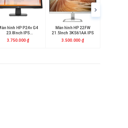
Màn hình HP P24v G4
Màn hình HP 22FW
Màn hìn
23.8Inch IPS
21.5Inch 3KS61AA IPS
LF27T45
(9TT78AA)
27.0In
3.750.000 ₫
3.500.000 ₫
5.650