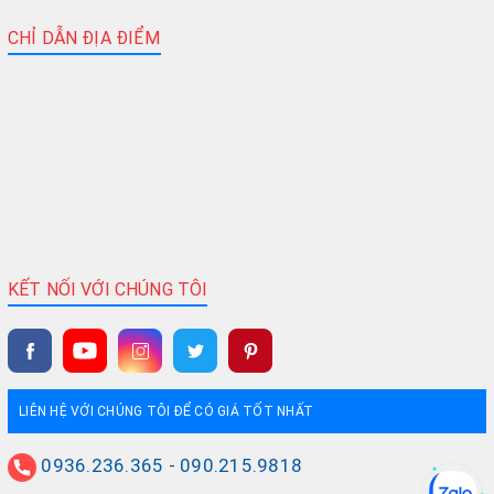
CHỈ DẪN ĐỊA ĐIỂM
KẾT NỐI VỚI CHÚNG TÔI
LIÊN HỆ VỚI CHÚNG TÔI ĐỂ CÓ GIÁ TỐT NHẤT
0936.236.365
-
090.215.9818