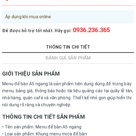
Đăng nhập tài khoản
Áp dụng khi mua online
Đăng ký tài khoản
Sản phẩm yêu thích
0936.236.365
Để được hỗ trợ tốt nhất. Hãy gọi:
Xem giỏ hàng
THÔNG TIN CHI TIẾT
LIÊN HỆ - HỖ TRỢ KHÁCH HÀNG
ĐÁNH GIÁ SẢN PHẨM
0936.236.365
-
090.215.9818
GIỚI THIỆU SẢN PHẨM
vanphongphamhaigiang@gmail.com
Menu để bàn A5 ngang là sản phẩm tiện dụng dùng để trưng bày
Hướng dẫn mua hàng
menu, bảng giá, thông báo hoặc tài liệu quảng cáo tại quầy lễ tân,
nhà hàng, quán café và văn phòng. Thiết kế nhỏ gọn giúp hiển thị
Hướng dẫn thanh toán
nội dung rõ ràng và chuyên nghiệp.
Chính sách vận chuyển, Bảo hành, Bảo mật thông tin
THÔNG TIN CHI TIẾT SẢN PHẨM
Trở về trang chủ
Đóng
• Tên sản phẩm: Menu để bàn A5 ngang
• Loại sản phẩm: Khung menu mica để bàn