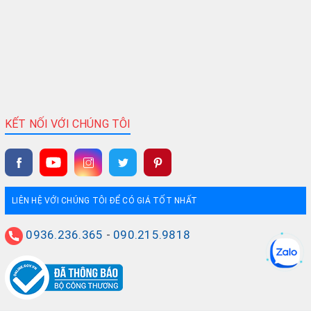
KẾT NỐI VỚI CHÚNG TÔI
LIÊN HỆ VỚI CHÚNG TÔI ĐỂ CÓ GIÁ TỐT NHẤT
0936.236.365
-
090.215.9818