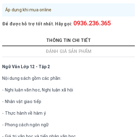
Đăng nhập tài khoản
Áp dụng khi mua online
Đăng ký tài khoản
0936.236.365
Để được hỗ trợ tốt nhất. Hãy gọi:
Sản phẩm yêu thích
Xem giỏ hàng
THÔNG TIN CHI TIẾT
ĐÁNH GIÁ SẢN PHẨM
LIÊN HỆ - HỖ TRỢ KHÁCH HÀNG
0936.236.365
-
090.215.9818
Ngữ Văn Lớp 12 - Tập 2
vanphongphamhaigiang@gmail.com
Nội dung sách gồm các phần:
- Nghị luận văn học, Nghị luận xã hội
Hướng dẫn mua hàng
Hướng dẫn thanh toán
- Nhân vật giao tiếp
Chính sách vận chuyển, Bảo hành, Bảo mật thông tin
- Thực hành về hàm ý
Trở về trang chủ
Đóng
- Phong cách ngôn ngữ
- Giá trị văn học và tiếp nhận văn học