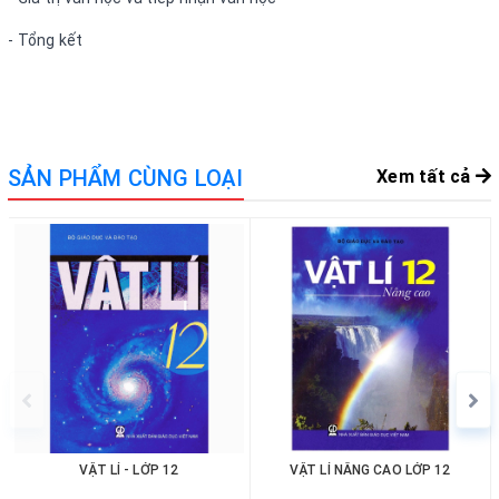
- Tổng kết
SẢN PHẨM CÙNG LOẠI
Xem tất cả
VẬT LÍ - LỚP 12
VẬT LÍ NÂNG CAO LỚP 12