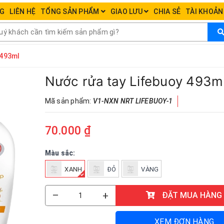
NG
LIÊN HỆ
TỔNG SẢN PHẨM
GIAO LƯU
CHIA SẺ
TÀI KHOẢ
 493ml
Nước rửa tay Lifebuoy 493m
Mã sản phẩm:
V1-NXN NRT LIFEBUOY-1
70.000 ₫
Màu sắc:
XANH
ĐỎ
VÀNG
–
+
ĐẶT MUA HÀNG
XEM ĐƠN HÀNG