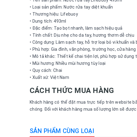
• Tên sản phẩm: Nước rửa tay Lifebuoy 493ml
• Loại sản phẩm: Nước rửa tay diệt khuẩn
• Thương hiệu: Lifebuoy
• Dung tích: 493ml
• Đặc điểm: Tạo bọt nhanh, làm sạch hiệu quả
• Tính chất: Dịu nhẹ cho da tay, hương thơm dễ chịu
• Công dụng: Làm sạch tay, hỗ trợ loại bỏ vi khuẩn và 
• Phù hợp: Gia đình, văn phòng, trường học, cửa hàng
• Mô tả khác: Thiết kế chai tiện lợi, phù hợp sử dụng
• Mùi hương: Nhiều mùi hương tùy loại
• Quy cách: Chai
• Xuất xứ: Việt Nam
CÁCH THỨC MUA HÀNG
Khách hàng có thể đặt mua trực tiếp trên website bằn
chóng. Đối với khách hàng mua số lượng lớn sẽ được h
SẢN PHẨM CÙNG LOẠI