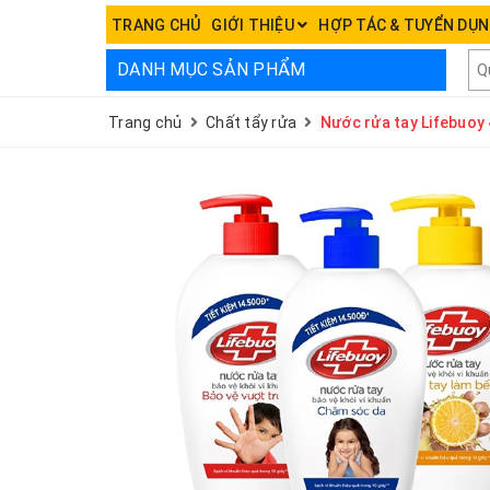
TRANG CHỦ
GIỚI THIỆU
HỢP TÁC & TUYỂN DỤ
DANH MỤC SẢN PHẨM
Trang chủ
Chất tẩy rửa
Nước rửa tay Lifebuoy