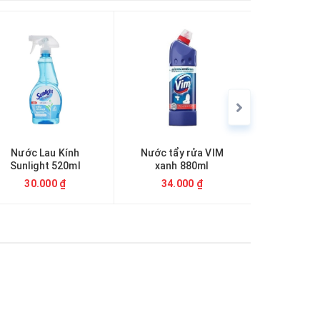
Nước Lau Kính
Nước tẩy rửa VIM
Nước rửa 
Sunlight 520ml
xanh 880ml
30.000 ₫
34.000 ₫
140.