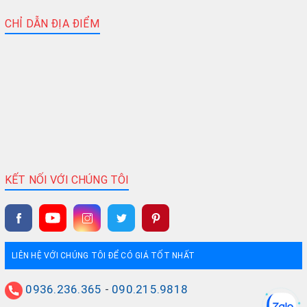
CHỈ DẪN ĐỊA ĐIỂM
KẾT NỐI VỚI CHÚNG TÔI
LIÊN HỆ VỚI CHÚNG TÔI ĐỂ CÓ GIÁ TỐT NHẤT
0936.236.365
-
090.215.9818