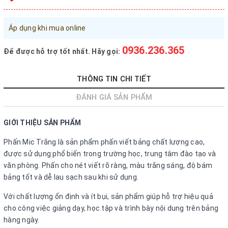
Đăng nhập tài khoản
Áp dụng khi mua online
Đăng ký tài khoản
Sản phẩm yêu thích
0936.236.365
Để được hỗ trợ tốt nhất. Hãy gọi:
Xem giỏ hàng
THÔNG TIN CHI TIẾT
LIÊN HỆ - HỖ TRỢ KHÁCH HÀNG
ĐÁNH GIÁ SẢN PHẨM
0936.236.365
-
090.215.9818
GIỚI THIỆU SẢN PHẨM
vanphongphamhaigiang@gmail.com
Phấn Mic Trắng là sản phẩm phấn viết bảng chất lượng cao,
Hướng dẫn mua hàng
được sử dụng phổ biến trong trường học, trung tâm đào tạo và
văn phòng. Phấn cho nét viết rõ ràng, màu trắng sáng, độ bám
Hướng dẫn thanh toán
bảng tốt và dễ lau sạch sau khi sử dụng.
Chính sách vận chuyển, Bảo hành, Bảo mật thông tin
Với chất lượng ổn định và ít bụi, sản phẩm giúp hỗ trợ hiệu quả
Trở về trang chủ
Đóng
cho công việc giảng dạy, học tập và trình bày nội dung trên bảng
hàng ngày.