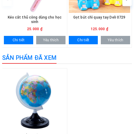
• Thiết kế đẹp mắt, phù hợp làm vật trang trí.
• Chân đế chắc chắn, độ bền cao.
• Phù hợp cho trường học, văn phòng và gia đình.
Kéo cắt thủ công dùng cho học
Gọt bút chì quay tay Deli 0729
sinh
CÁCH THỨC MUA HÀNG
25.000 ₫
125.000 ₫
Khách hàng có thể đặt mua trực tiếp trên website bằng cách lựa
Chi tiết
Yêu thích
Chi tiết
Yêu thích
chọn số lượng phù hợp. Ngoài ra, vui lòng liên hệ hotline
0936.236.365 - 090.215.9818 để được hỗ trợ nhanh chóng. Đối với
SẢN PHẨM ĐÃ XEM
khách hàng mua số lượng lớn sẽ được hỗ trợ báo giá cực kỳ cạnh
tranh, nhiều ưu đãi hấp dẫn và giao hàng tận nơi.