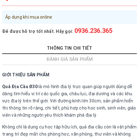
Đăng nhập tài khoản
Áp dụng khi mua online
Đăng ký tài khoản
Sản phẩm yêu thích
0936.236.365
Để được hỗ trợ tốt nhất. Hãy gọi:
Xem giỏ hàng
THÔNG TIN CHI TIẾT
LIÊN HỆ - HỖ TRỢ KHÁCH HÀNG
ĐÁNH GIÁ SẢN PHẨM
0936.236.365
-
090.215.9818
GIỚI THIỆU SẢN PHẨM
vanphongphamhaigiang@gmail.com
Quả Địa Cầu Ø30
là mô hình địa lý trực quan giúp người dùng dễ
Hướng dẫn mua hàng
dàng tìm hiểu vị trí các quốc gia, châu lục, đại dương và các khu
vực địa lý trên thế giới. Với đường kính lớn 30cm, sản phẩm hiển
Hướng dẫn thanh toán
thị thông tin rõ ràng, chi tiết, phù hợp cho học sinh, sinh viên, giáo
Chính sách vận chuyển, Bảo hành, Bảo mật thông tin
viên và những người yêu thích khám phá địa lý.
Trở về trang chủ
Đóng
Không chỉ là dụng cụ học tập hữu ích, quả địa cầu còn là vật phẩm
trang trí đẹp mắt cho phòng học, văn phòng, thư viện và không