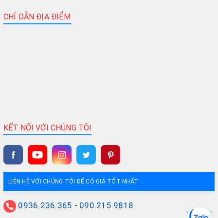
CHỈ DẪN ĐỊA ĐIỂM
KẾT NỐI VỚI CHÚNG TÔI
LIÊN HỆ VỚI CHÚNG TÔI ĐỂ CÓ GIÁ TỐT NHẤT
0936.236.365
-
090.215.9818