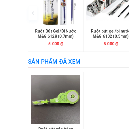
Ruột Bút Gel/Bi Nước
Ruột bút gel/bi nướ
M&G 6128 (0.7mm)
M&G 6102 (0.5mm)
5.000 ₫
5.000 ₫
SẢN PHẨM ĐÃ XEM
Ruột bút xóa băng