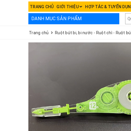
TRANG CHỦ
GIỚI THIỆU
HỢP TÁC & TUYỂN DỤ
DANH MỤC SẢN PHẨM
Trang chủ
Ruột bút bi, bi nước - Ruột chì - Ruột b