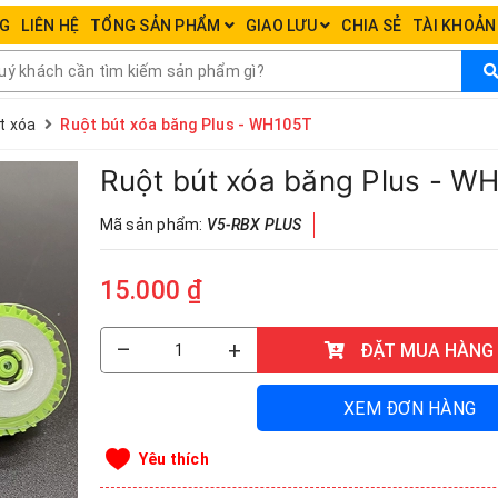
NG
LIÊN HỆ
TỔNG SẢN PHẨM
GIAO LƯU
CHIA SẺ
TÀI KHOẢ
út xóa
Ruột bút xóa băng Plus - WH105T
Ruột bút xóa băng Plus - W
Mã sản phẩm:
V5-RBX PLUS
15.000 ₫
–
+
ĐẶT MUA HÀNG
XEM ĐƠN HÀNG
Yêu thích