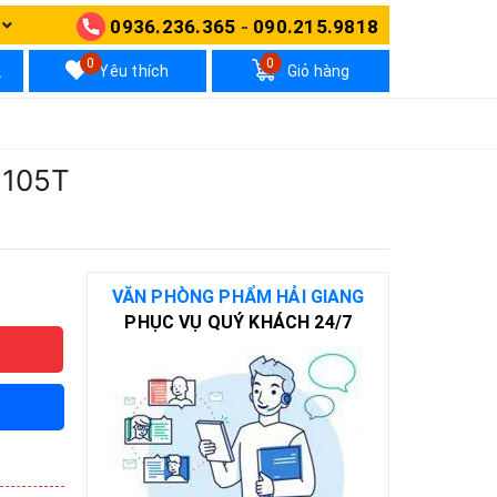
0936.236.365
-
090.215.9818
N
0
0
Yêu thích
Giỏ hàng
H105T
VĂN PHÒNG PHẨM HẢI GIANG
PHỤC VỤ QUÝ KHÁCH 24/7