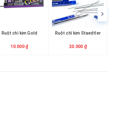
Ruột chì kim Gold
Ruột chì kim Staedtler
Ruột bút 
UM153/
10.000 ₫
20.000 ₫
30.0