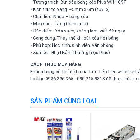
• Tương thích: Bút xóa băng kéo Plus WH-105T
• Kích thước băng: ~5mm x 6m (tùy lô)
• Chất liệu: Nhựa + băng xóa
• Màu sắc: Trắng (băng xóa)
• Đặc điểm: Xóa sạch, không lem, viết đè ngay
• Công dụng: Thay thế khi bút xóa hết băng
• Phù hợp: Học sinh, sinh viên, văn phòng
• Xuất xứ: Nhật Bản (thương hiệu Plus)
CÁCH THỨC MUA HÀNG
Khách hàng có thể đặt mua trực tiếp trên website bằn
hotline 0936.236.365 - 090.215.9818 để được hỗ trợ 
SẢN PHẨM CÙNG LOẠI