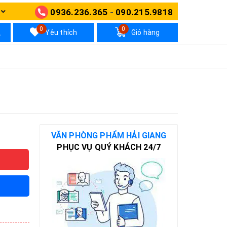
0936.236.365
-
090.215.9818
N
0
0
Yêu thích
Giỏ hàng
VĂN PHÒNG PHẨM HẢI GIANG
PHỤC VỤ QUÝ KHÁCH 24/7