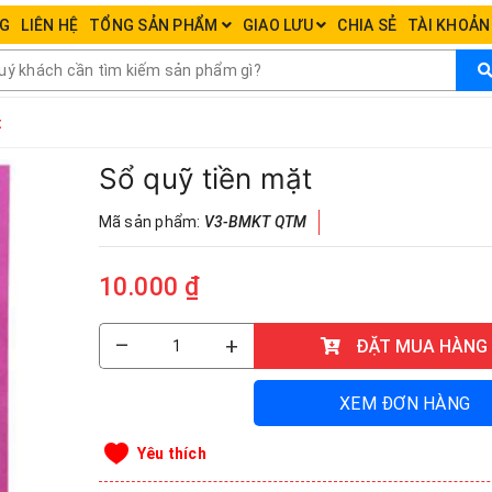
NG
LIÊN HỆ
TỔNG SẢN PHẨM
GIAO LƯU
CHIA SẺ
TÀI KHOẢ
t
Sổ quỹ tiền mặt
Mã sản phẩm:
V3-BMKT QTM
10.000 ₫
–
+
ĐẶT MUA HÀNG
XEM ĐƠN HÀNG
Yêu thích