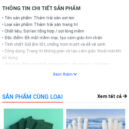
THÔNG TIN CHI TIẾT SẢN PHẨM
• Tên sản phẩm: Thảm trải sàn sợi len
• Loại sản phẩm: Thảm trải sàn trang trí
• Chất liệu: Sợi len tổng hợp / sợi lông mềm
• Đặc điểm: Bề mặt mềm mại, tạo cảm giác êm chân
• Tính chất: Giữ ấm tốt, chống trơn trượt và dễ vệ sinh
• Công dụng: Trang trí không gian và tạo cảm giác thoải mái khi
sử dụng
• Phù hợp: Phòng khách, phòng ngủ, văn phòng, cửa hàng
• Mô tả khác: Thiết kế hiện đại, phù hợp nhiều phong cách nội
Xem thêm
thất
• Màu sắc: Nhiều màu sắc và họa tiết khác nhau
• Quy cách: Cái
SẢN PHẨM CÙNG LOẠI
Xem tất cả
• Xuất xứ: Việt Nam / Trung Quốc tùy loại
CÁCH THỨC MUA HÀNG
Khách hàng có thể đặt mua trực tiếp trên website bằng cách lựa
chọn kích thước và mẫu mã phù hợp. Ngoài ra, vui lòng liên hệ