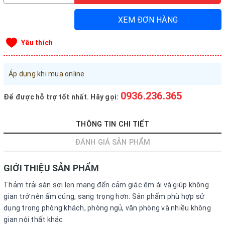
Đăng nhập tài khoản
XEM ĐƠN HÀNG
Đăng ký tài khoản
Yêu thích
Sản phẩm yêu thích
Xem giỏ hàng
Áp dụng khi mua online
LIÊN HỆ - HỖ TRỢ KHÁCH HÀNG
0936.236.365
Để được hỗ trợ tốt nhất. Hãy gọi:
0936.236.365
-
090.215.9818
THÔNG TIN CHI TIẾT
vanphongphamhaigiang@gmail.com
ĐÁNH GIÁ SẢN PHẨM
Hướng dẫn mua hàng
Hướng dẫn thanh toán
GIỚI THIỆU SẢN PHẨM
Chính sách vận chuyển, Bảo hành, Bảo mật thông tin
Thảm trải sàn sợi len mang đến cảm giác êm ái và giúp không
gian trở nên ấm cúng, sang trọng hơn. Sản phẩm phù hợp sử
Trở về trang chủ
Đóng
dụng trong phòng khách, phòng ngủ, văn phòng và nhiều không
gian nội thất khác.