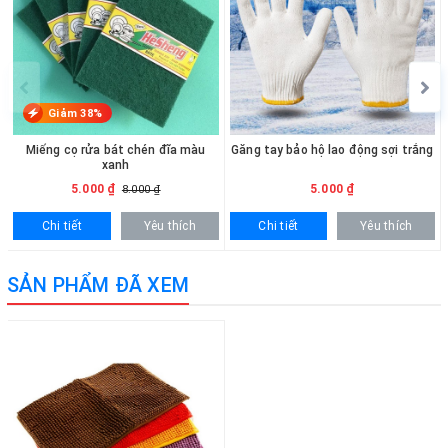
hotline 0936.236.365 - 090.215.9818 để được hỗ trợ nhanh
chóng. Đối với khách hàng mua số lượng lớn sẽ được hỗ trợ báo
giá ưu đãi và giao hàng tận nơi.
Giảm 38%
Miếng cọ rửa bát chén đĩa màu
Găng tay bảo hộ lao động sợi trắng
xanh
5.000 ₫
5.000 ₫
8.000 ₫
Chi tiết
Yêu thích
Chi tiết
Yêu thích
SẢN PHẨM ĐÃ XEM