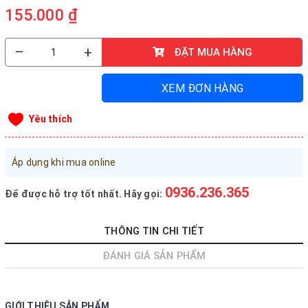
155.000 ₫
Đăng nhập tài khoản
Đăng ký tài khoản
–
+
ĐẶT MUA HÀNG
Sản phẩm yêu thích
XEM ĐƠN HÀNG
Xem giỏ hàng
Yêu thích
LIÊN HỆ - HỖ TRỢ KHÁCH HÀNG
0936.236.365
-
090.215.9818
Áp dụng khi mua online
vanphongphamhaigiang@gmail.com
0936.236.365
Để được hỗ trợ tốt nhất. Hãy gọi:
Hướng dẫn mua hàng
Hướng dẫn thanh toán
THÔNG TIN CHI TIẾT
Chính sách vận chuyển, Bảo hành, Bảo mật thông tin
ĐÁNH GIÁ SẢN PHẨM
Trở về trang chủ
Đóng
GIỚI THIỆU SẢN PHẨM