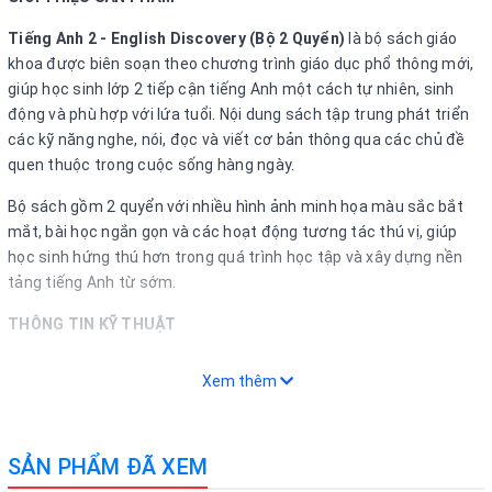
Tiếng Anh 2 - English Discovery (Bộ 2 Quyển)
là bộ sách giáo
khoa được biên soạn theo chương trình giáo dục phổ thông mới,
giúp học sinh lớp 2 tiếp cận tiếng Anh một cách tự nhiên, sinh
động và phù hợp với lứa tuổi. Nội dung sách tập trung phát triển
các kỹ năng nghe, nói, đọc và viết cơ bản thông qua các chủ đề
quen thuộc trong cuộc sống hàng ngày.
Bộ sách gồm 2 quyển với nhiều hình ảnh minh họa màu sắc bắt
mắt, bài học ngắn gọn và các hoạt động tương tác thú vị, giúp
học sinh hứng thú hơn trong quá trình học tập và xây dựng nền
tảng tiếng Anh từ sớm.
THÔNG TIN KỸ THUẬT
• Tên sản phẩm: Tiếng Anh 2 - English Discovery (Bộ 2 Quyển).
Xem thêm
• Môn học: Tiếng Anh.
• Lớp: 2.
• Bộ sách: English Discovery.
SẢN PHẨM ĐÃ XEM
• Số lượng: 2 quyển/bộ.
• Nhà xuất bản: Theo chương trình giáo dục hiện hành.