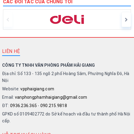
CÁC ĐỐI TÁC CỦA CHÚNG TÔI
LIÊN HỆ
CÔNG TY TNHH VĂN PHÒNG PHẨM HẢI GIANG
Địa chỉ: Số 133 - 135 ngõ 2 phố Hoàng Sâm, Phường Nghĩa Đô, Hà
Nội
Website:
vpphaigiang.com
Email:
vanphongphamhaigiang@gmail.com
ĐT:
0936.236.365
-
090.215.9818
GPKD số 0109402772 do Sở kế hoạch và đầu tư thành phố Hà Nội
cấp.