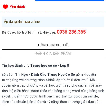
Đăng nhập tài khoản
Yêu thích
Đăng ký tài khoản
Áp dụng khi mua online
Sản phẩm yêu thích
Xem giỏ hàng
0936.236.365
Để được hỗ trợ tốt nhất. Hãy gọi:
LIÊN HỆ - HỖ TRỢ KHÁCH HÀNG
THÔNG TIN CHI TIẾT
0936.236.365
-
090.215.9818
ĐÁNH GIÁ SẢN PHẨM
vanphongphamhaigiang@gmail.com
Tin học dành cho Trung học cơ sở - Lớp 8
Hướng dẫn mua hàng
Bộ sách
Tin Học - Dành Cho Trung Học Cơ Sở
gồm 4 quyển
Hướng dẫn thanh toán
tương ứng với chương trình 4 khối lớp từ lớp 6 đến lớp 9. Mỗi
quyển gồm các chương và bài học giới thiệu cho các em về máy
Chính sách vận chuyển, Bảo hành, Bảo mật thông tin
tính, hệ điều hành, soạn thảo văn bảng trong word cùng bảng tính
Trở về trang chủ
Đóng
excel,… Kiến thưc được trình bày theo trật tự logic của vấn đề,
đảm bảo chuẩn kiến thức và kỹ năng theo chương giáo dục của