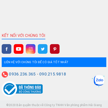
KẾT NỐI VỚI CHÚNG TÔI
LIÊN HỆ VỚI CHÚNG TÔI ĐỂ CÓ GIÁ TỐT NHẤT
0936.236.365
-
090.215.9818
©2020 Bản quyền thuộc về Công ty TNHH Văn phòng phẩm Hải Giang