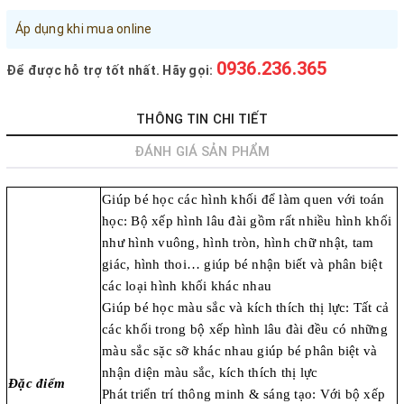
Đăng nhập tài khoản
Áp dụng khi mua online
Đăng ký tài khoản
0936.236.365
Để được hỗ trợ tốt nhất. Hãy gọi:
Sản phẩm yêu thích
Xem giỏ hàng
THÔNG TIN CHI TIẾT
ĐÁNH GIÁ SẢN PHẨM
LIÊN HỆ - HỖ TRỢ KHÁCH HÀNG
0936.236.365
-
090.215.9818
Giúp bé học các hình khối để làm quen với toán
học: Bộ xếp hình lâu đài gồm rất nhiều hình khối
vanphongphamhaigiang@gmail.com
như hình vuông, hình tròn, hình chữ nhật, tam
giác, hình thoi… giúp bé nhận biết và phân biệt
Hướng dẫn mua hàng
các loại hình khối khác nhau
Hướng dẫn thanh toán
Giúp bé học màu sắc và kích thích thị lực: Tất cả
Chính sách vận chuyển, Bảo hành, Bảo mật thông tin
các khối trong bộ xếp hình lâu đài đều có những
màu sắc sặc sỡ khác nhau giúp bé phân biệt và
Trở về trang chủ
Đóng
nhận diện màu sắc, kích thích thị lực
Đặc điểm
Phát triển trí thông minh & sáng tạo: Với bộ xếp