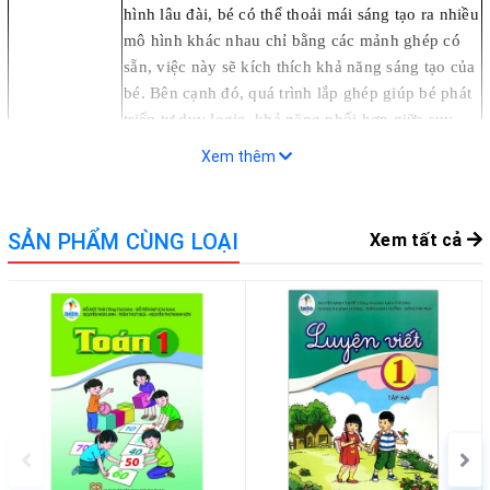
hình lâu đài, bé có thể thoải mái sáng tạo ra nhiều
mô hình khác nhau chỉ bằng các mảnh ghép có
sẵn, việc này sẽ kích thích khả năng sáng tạo của
bé. Bên cạnh đó, quá trình lắp ghép giúp bé phát
triển tư duy logic, khả năng phối hợp giữa suy
nghĩ và thực hành, đồng thời rèn luyện tính kiên
Xem thêm
nhẫn, tỉ mỉ khi muốn tạo ra một sản phẩm hoàn
chỉnh.
Chất liệu: Gỗ. Không độc hại, không gây ảnh
SẢN PHẨM CÙNG LOẠI
Xem tất cả
Quy cách
hưởng đến sức khỏe người sử dụng
Xuất xứ
Việt Nam
Màu sắc
Nhiều màu