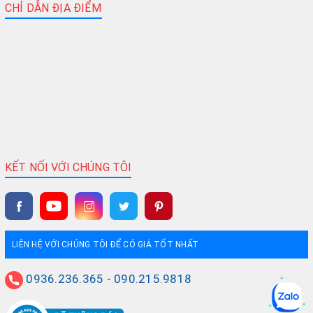
CHỈ DẪN ĐỊA ĐIỂM
KẾT NỐI VỚI CHÚNG TÔI
LIÊN HỆ VỚI CHÚNG TÔI ĐỂ CÓ GIÁ TỐT NHẤT
0936.236.365
-
090.215.9818