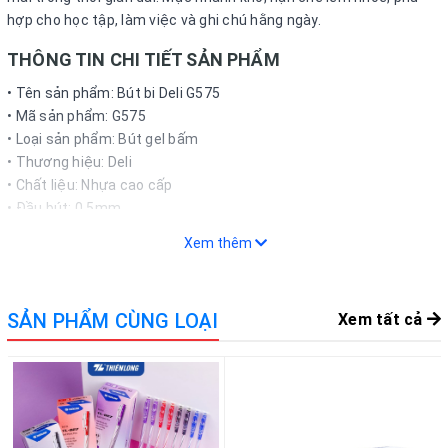
hợp cho học tập, làm việc và ghi chú hằng ngày.
THÔNG TIN CHI TIẾT SẢN PHẨM
• Tên sản phẩm: Bút bi Deli G575
• Mã sản phẩm: G575
• Loại sản phẩm: Bút gel bấm
• Thương hiệu: Deli
• Chất liệu: Nhựa cao cấp
• Đầu bút: 0.5mm
• Đặc điểm: Nét viết mảnh, rõ ràng và đều mực
Xem thêm
• Tính chất: Mực nhanh khô, viết êm tay, hạn chế lem nhòe
• Công dụng: Ghi chép, học tập, làm việc văn phòng
• Phù hợp: Học sinh, sinh viên, nhân viên văn phòng
SẢN PHẨM CÙNG LOẠI
Xem tất cả
• Mô tả khác: Thiết kế bấm tiện lợi, dễ sử dụng và thay ruột khi
cần
• Màu sắc: Xanh, đen
• Quy cách: Cây / Hộp
• Xuất xứ: Trung Quốc