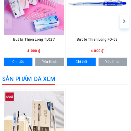
CÁCH THỨC MUA HÀNG
Khách hàng có thể đặt mua trực tiếp trên website bằng cách lựa
chọn số lượng phù hợp. Ngoài ra, vui lòng liên hệ hotline
0936.236.365 - 090.215.9818 để được hỗ trợ nhanh chóng. Đối với
khách hàng mua số lượng lớn sẽ được hỗ trợ báo giá ưu đãi và
giao hàng tận nơi.
Bút bi Thiên Long TL027
Bút bi Thiên Long FO-03
4.000 ₫
4.000 ₫
Chi tiết
Yêu thích
Chi tiết
Yêu thích
SẢN PHẨM ĐÃ XEM