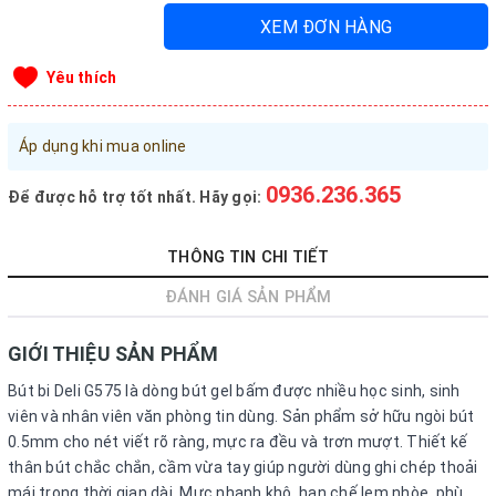
XEM ĐƠN HÀNG
Đăng nhập tài khoản
Đăng ký tài khoản
Yêu thích
Sản phẩm yêu thích
Xem giỏ hàng
Áp dụng khi mua online
0936.236.365
Để được hỗ trợ tốt nhất. Hãy gọi:
LIÊN HỆ - HỖ TRỢ KHÁCH HÀNG
0936.236.365
-
090.215.9818
THÔNG TIN CHI TIẾT
vanphongphamhaigiang@gmail.com
ĐÁNH GIÁ SẢN PHẨM
Hướng dẫn mua hàng
GIỚI THIỆU SẢN PHẨM
Hướng dẫn thanh toán
Bút bi Deli G575 là dòng bút gel bấm được nhiều học sinh, sinh
Chính sách vận chuyển, Bảo hành, Bảo mật thông tin
viên và nhân viên văn phòng tin dùng. Sản phẩm sở hữu ngòi bút
0.5mm cho nét viết rõ ràng, mực ra đều và trơn mượt. Thiết kế
Trở về trang chủ
Đóng
thân bút chắc chắn, cầm vừa tay giúp người dùng ghi chép thoải
mái trong thời gian dài. Mực nhanh khô, hạn chế lem nhòe, phù