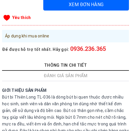
XEM ĐƠN HÀNG
Đăng nhập tài khoản
Yêu thích
Đăng ký tài khoản
Sản phẩm yêu thích
Áp dụng khi mua online
Xem giỏ hàng
0936.236.365
Để được hỗ trợ tốt nhất. Hãy gọi:
LIÊN HỆ - HỖ TRỢ KHÁCH HÀNG
0936.236.365
-
090.215.9818
THÔNG TIN CHI TIẾT
vanphongphamhaigiang@gmail.com
ĐÁNH GIÁ SẢN PHẨM
Hướng dẫn mua hàng
GIỚI THIỆU SẢN PHẨM
Hướng dẫn thanh toán
Bút bi Thiên Long TL-036 là dòng bút bi quen thuộc được nhiều
học sinh, sinh viên và dân văn phòng tin dùng nhờ thiết kế đơn
Chính sách vận chuyển, Bảo hành, Bảo mật thông tin
giản, dễ sử dụng và độ bền cao. Bút có thân gọn nhẹ, cầm chắc
tay, giúp viết lâu không mỏi. Ngòi bút 0.7mm cho nét chữ rõ ràng,
Trở về trang chủ
Đóng
mực ra đều, viết êm và ổn định, hạn chế tắc mực trong quá trình
sử dụng. Đây là lựa chọn phù hợp cho nhu cầu ghi chép hàng ngày