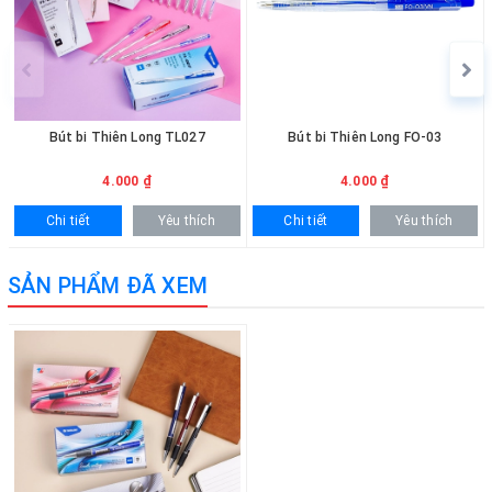
lượng lớn sẽ được báo giá ưu đãi và hỗ trợ giao hàng tận nơi.
Bút bi Thiên Long TL027
Bút bi Thiên Long FO-03
4.000 ₫
4.000 ₫
Chi tiết
Yêu thích
Chi tiết
Yêu thích
SẢN PHẨM ĐÃ XEM