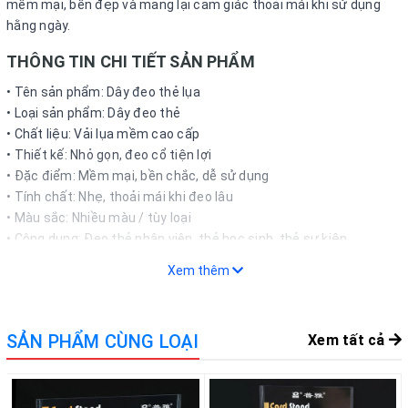
mềm mại, bền đẹp và mang lại cảm giác thoải mái khi sử dụng
hằng ngày.
THÔNG TIN CHI TIẾT SẢN PHẨM
• Tên sản phẩm: Dây đeo thẻ lụa
• Loại sản phẩm: Dây đeo thẻ
• Chất liệu: Vải lụa mềm cao cấp
• Thiết kế: Nhỏ gọn, đeo cổ tiện lợi
• Đặc điểm: Mềm mại, bền chắc, dễ sử dụng
• Tính chất: Nhẹ, thoải mái khi đeo lâu
• Màu sắc: Nhiều màu / tùy loại
• Công dụng: Đeo thẻ nhân viên, thẻ học sinh, thẻ sự kiện
• Phù hợp: Văn phòng, trường học, hội nghị, sự kiện
Xem thêm
• Phụ kiện đi kèm: Móc khóa kim loại / khóa nhựa tùy loại
• Mô tả khác: Có thể kết hợp với bao đựng thẻ
• Xuất xứ: Việt Nam / Trung Quốc / tùy loại
SẢN PHẨM CÙNG LOẠI
Xem tất cả
CÁCH THỨC MUA HÀNG
Khách hàng có thể đặt mua trực tiếp trên website bằng cách lựa