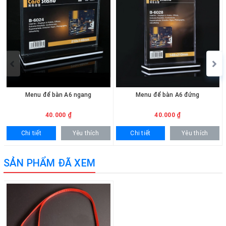
chọn số lượng và hoàn tất đơn hàng. Ngoài ra, vui lòng liên hệ
hotline 0936.236.365 - 090.215.9818 để được hỗ trợ nhanh
chóng. Đối với khách hàng mua số lượng lớn sẽ được hỗ trợ báo
giá ưu đãi và giao hàng tận nơi.
Menu để bàn A6 ngang
Menu để bàn A6 đứng
40.000 ₫
40.000 ₫
Chi tiết
Yêu thích
Chi tiết
Yêu thích
SẢN PHẨM ĐÃ XEM