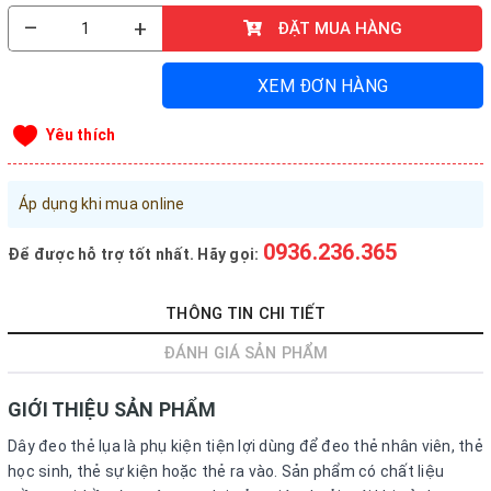
–
+
ĐẶT MUA HÀNG
Đăng nhập tài khoản
Đăng ký tài khoản
XEM ĐƠN HÀNG
Sản phẩm yêu thích
Yêu thích
Xem giỏ hàng
LIÊN HỆ - HỖ TRỢ KHÁCH HÀNG
Áp dụng khi mua online
0936.236.365
-
090.215.9818
0936.236.365
Để được hỗ trợ tốt nhất. Hãy gọi:
vanphongphamhaigiang@gmail.com
THÔNG TIN CHI TIẾT
Hướng dẫn mua hàng
ĐÁNH GIÁ SẢN PHẨM
Hướng dẫn thanh toán
Chính sách vận chuyển, Bảo hành, Bảo mật thông tin
GIỚI THIỆU SẢN PHẨM
Trở về trang chủ
Đóng
Dây đeo thẻ lụa là phụ kiện tiện lợi dùng để đeo thẻ nhân viên, thẻ
học sinh, thẻ sự kiện hoặc thẻ ra vào. Sản phẩm có chất liệu