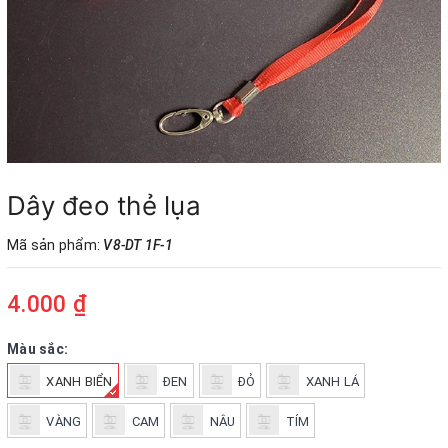
9 - Đồ dùng học sinh – Dụng cụ học tập
10 - Sách giáo dục - Thiết bị trường học
11 - Bảng – Máy văn phòng – Bàn,ghế
12 - Phụ kiện vi tính – USB – Âm thanh
13 - Đèn Solar - Đèn năng lượng
Dây đeo thẻ lụa
Trang chủ
Mã sản phẩm:
V8-DT 1F-1
Giới thiệu
Hợp tác & Tuyển dụng
4.000 ₫
Liên hệ
Màu sắc:
Tổng Sản phẩm
XANH BIỂN
ĐEN
ĐỎ
XANH LÁ
Giao Lưu
VÀNG
CAM
NÂU
TÍM
Chia sẻ