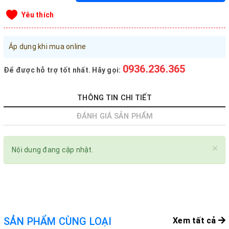
Đăng nhập tài khoản
Yêu thích
Đăng ký tài khoản
Áp dụng khi mua online
Sản phẩm yêu thích
Xem giỏ hàng
0936.236.365
Để được hỗ trợ tốt nhất. Hãy gọi:
LIÊN HỆ - HỖ TRỢ KHÁCH HÀNG
THÔNG TIN CHI TIẾT
0936.236.365
-
090.215.9818
ĐÁNH GIÁ SẢN PHẨM
vanphongphamhaigiang@gmail.com
×
Nội dung đang cập nhật.
Hướng dẫn mua hàng
Hướng dẫn thanh toán
Chính sách vận chuyển, Bảo hành, Bảo mật thông tin
Trở về trang chủ
Đóng
SẢN PHẨM CÙNG LOẠI
Xem tất cả