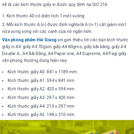
9 - Đồ dùng học sinh – Dụng cụ học tập
sẽ là các kích thước giấy in được quy định tại ISO 216:
10 - Sách giáo dục - Thiết bị trường học
Kích thước A0 có diện tích 1 mét vuông.
Mỗi kích thước A (n) được định nghĩa là A (n-1) cắt giảm một
11 - Bảng – Máy văn phòng – Bàn,ghế
nửa song song với các cạnh của nó ngắn hơn.
Văn phòng phẩm H
ải Giang
xin giới thiệu tới các bạn kích thước
12 - Phụ kiện vi tính – USB – Âm thanh
giấy in A4: giấy A4 70gsm giấy A4 80gms, giấy bãi bằng, giấy A4
13 - Đèn Solar - Đèn năng lượng
Double A , A4 Bãi Bằng, A4 Paper one, A4 Supreme, A4 Pagi giấy
văn phòng thường dùng hiện nay:
Trang chủ
Kích thước giấy A0: 841 x 1189 mm
Giới thiệu
Kích thước giấy A1: 594 x 841 mm
Hợp tác & Tuyển dụng
Kích thước giấy A2: 420 x 594 mm
Liên hệ
Kích thước giấy A3: 297 x 420 mm
Kích thước giấy A4: 210 x 297 mm
Tổng Sản phẩm
Kích thước giấy A5: 148 x 210 mm
Giao Lưu
Chia sẻ