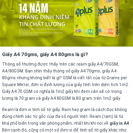
Đăng nhập tài khoản
Đăng ký tài khoản
Sản phẩm yêu thích
Xem giỏ hàng
Giấy A4 70gms, giấy A4 80gms là gì?
LIÊN HỆ - HỖ TRỢ KHÁCH HÀNG
Thông số thường được thấy trên các ream giấy A4/70GSM,
0936.236.365
-
090.215.9818
A4/80GSM. Bạn nhìn thấy thông số giấy A4 70gms, giấy A4
vanphongphamhaigiang@gmail.com
80gms nhưng không biết là gì? GSM là viết tắt của từ Grams per
Square Meter, đơn vị định lượng của giấy tính trên diện tích 1m2.
Hướng dẫn mua hàng
Giấy A4 70 GSM có nghĩa là 1m2 giấy khi đem cân sẽ có trọng
Hướng dẫn thanh toán
lượng là 70 gram và giấy A4 80GSM là 80 gram trên 1m2 giấy.
Chính sách vận chuyển, Bảo hành, Bảo mật thông tin
Ream là đơn vị tính số tờ giấy. Ram hay gram là cách đọc không
đúng chính xác từ gốc của đa số người Việt. Ream (ram) là từ
Trở về trang chủ
Đóng
khá phổ biến trong văn phòng phẩm, nhất khi khi nói về
giấy in A4
.
Bên cạnh đó, cũng có một số đơn vị để tính số tờ giấy khác như