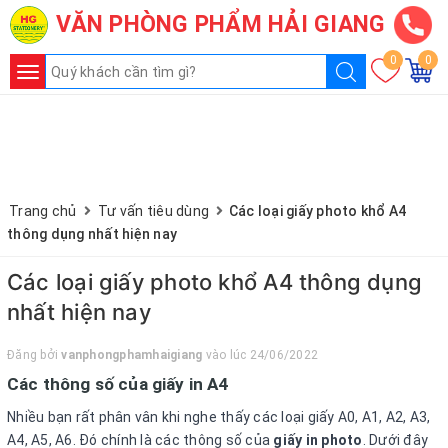
VĂN PHÒNG PHẨM HẢI GIANG
CÔNG TY VĂN PHÒNG PHẨM HẢI GIANG
VPP - ĐỒ DÙNG HỌC SINH - TIỆN ÍCH VP
0
0
Hotline:
0936.236.365
-
090.215.9818
.
Toggle
navigation
1 - Giấy in - Vở - Bìa màu
2 - Sổ - Biểu mẫu - Sổ lịch - Lịch
3 - Bút - Mực - Ruột Bút
Trang chủ
Tư vấn tiêu dùng
Các loại giấy photo khổ A4
thông dụng nhất hiện nay
4 - File -Cặp - Túi tài liệu - Phong bì
Các loại giấy photo khổ A4 thông dụng
5 - Đồ dùng, Dụng cụ văn phòng
nhất hiện nay
6 - Con dấu – Mực dấu - Khắc dấu
Đăng bởi
vanphongphamhaigiang
vào lúc 24/06/2022
7 - Pin – Máy tính – Tiện ích văn phòng
Các thông số của giấy in A4
8 - Tạp phẩm – Quà lưu niệm – Dịch vụ
Nhiều bạn rất phân vân khi nghe thấy các loại giấy A0, A1, A2, A3,
A4, A5, A6. Đó chính là các thông số của
giấy in photo
. Dưới đây