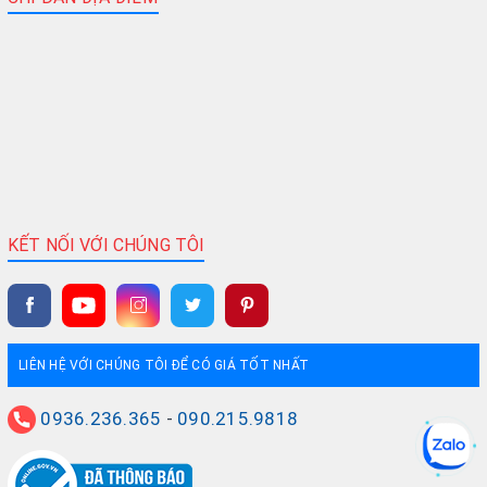
KẾT NỐI VỚI CHÚNG TÔI
LIÊN HỆ VỚI CHÚNG TÔI ĐỂ CÓ GIÁ TỐT NHẤT
0936.236.365
-
090.215.9818