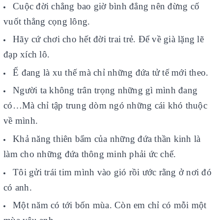
Cuộc đời chẳng bao giờ bình đẳng nên đừng cố
Đăng nhập tài khoản
vuốt thẳng cọng lông.
Đăng ký tài khoản
Hãy cứ chơi cho hết đời trai trẻ. Để về già lặng lẽ
Sản phẩm yêu thích
đạp xích lô.
Xem giỏ hàng
Ế đang là xu thế mà chỉ những đứa tử tế mới theo.
Người ta không trân trọng những gì mình đang
LIÊN HỆ - HỖ TRỢ KHÁCH HÀNG
có…Mà chỉ tập trung dòm ngó những cái khó thuộc
0936.236.365
-
090.215.9818
về mình.
vanphongphamhaigiang@gmail.com
Khả năng thiên bẩm của những đứa thần kinh là
Hướng dẫn mua hàng
làm cho những đứa thông minh phải ức chế.
Hướng dẫn thanh toán
Tôi gửi trái tim mình vào gió rồi ước rằng ở nơi đó
Chính sách vận chuyển, Bảo hành, Bảo mật thông tin
có anh.
Trở về trang chủ
Đóng
Một năm có tới bốn mùa. Còn em chỉ có mỗi một