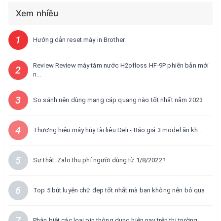
Xem nhiều
1
Hướng dẫn reset máy in Brother
Review Review máy tăm nước H2ofloss HF-9P phiên bản mới
2
n...
3
So sánh nên dùng mạng cáp quang nào tốt nhất năm 2023
4
Thương hiệu máy hủy tài liệu Deli - Báo giá 3 model ăn kh...
5
Sự thật: Zalo thu phí người dùng từ 1/8/2022?
6
Top 5 bút luyện chữ đẹp tốt nhất mà bạn không nên bỏ qua
7
Phân biệt các loại pin thông dụng hiện nay trên thị trường