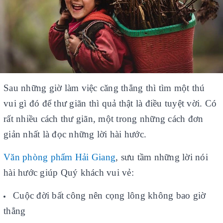
9 - Đồ dùng học sinh – Dụng cụ học tập
10 - Sách giáo dục - Thiết bị trường học
11 - Bảng – Máy văn phòng – Bàn,ghế
12 - Phụ kiện vi tính – USB – Âm thanh
Sau những giờ làm việc căng thẳng thì tìm một thú
13 - Đèn Solar - Đèn năng lượng
vui gì đó để thư giãn thì quả thật là điều tuyệt vời. Có
Trang chủ
rất nhiều cách thư giãn, một trong những cách đơn
Giới thiệu
giản nhất là đọc những lời hài hước.
Hợp tác & Tuyển dụng
Văn phòng phẩm Hải Giang
, sưu tầm những lời nói
Liên hệ
hài hước giúp Quý khách vui vẻ:
Tổng Sản phẩm
Giao Lưu
Cuộc đời bất công nên cọng lông không bao giờ
thẳng
Chia sẻ