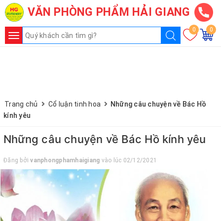
VĂN PHÒNG PHẨM HẢI GIANG
CÔNG TY VĂN PHÒNG PHẨM HẢI GIANG
VPP - ĐỒ DÙNG HỌC SINH - TIỆN ÍCH VP
0
0
Hotline:
0936.236.365
-
090.215.9818
.
Toggle
navigation
1 - Giấy in - Vở - Bìa màu
2 - Sổ - Biểu mẫu - Sổ lịch - Lịch
3 - Bút - Mực - Ruột Bút
Trang chủ
Cổ luận tinh hoa
Những câu chuyện về Bác Hồ
kính yêu
4 - File -Cặp - Túi tài liệu - Phong bì
Những câu chuyện về Bác Hồ kính yêu
5 - Đồ dùng, Dụng cụ văn phòng
6 - Con dấu – Mực dấu - Khắc dấu
Đăng bởi
vanphongphamhaigiang
vào lúc 02/12/2021
7 - Pin – Máy tính – Tiện ích văn phòng
8 - Tạp phẩm – Quà lưu niệm – Dịch vụ