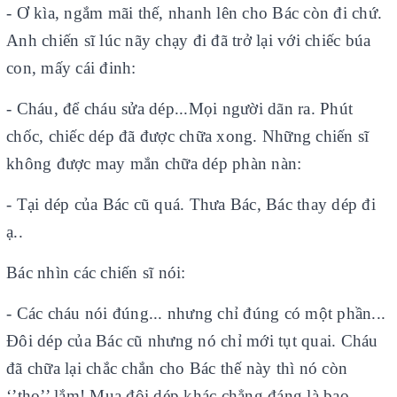
- Ơ kìa, ngắm mãi thế, nhanh lên cho Bác còn đi chứ.
Anh chiến sĩ lúc nãy chạy đi đã trở lại với chiếc búa
con, mấy cái đinh:
- Cháu, để cháu sửa dép...Mọi người dãn ra. Phút
chốc, chiếc dép đã được chữa xong. Những chiến sĩ
không được may mắn chữa dép phàn nàn:
- Tại dép của Bác cũ quá. Thưa Bác, Bác thay dép đi
ạ..
Bác nhìn các chiến sĩ nói:
- Các cháu nói đúng... nhưng chỉ đúng có một phần...
Đôi dép của Bác cũ nhưng nó chỉ mới tụt quai. Cháu
đã chữa lại chắc chắn cho Bác thế này thì nó còn
‘’thọ’’ lắm! Mua đôi dép khác chẳng đáng là bao,