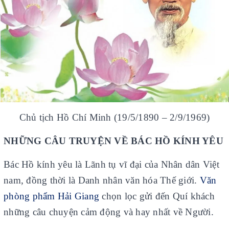
9 - Đồ dùng học sinh – Dụng cụ học tập
10 - Sách giáo dục - Thiết bị trường học
11 - Bảng – Máy văn phòng – Bàn,ghế
12 - Phụ kiện vi tính – USB – Âm thanh
13 - Đèn Solar - Đèn năng lượng
Trang chủ
Chủ tịch Hồ Chí Minh (19/5/1890 – 2/9/1969)
Giới thiệu
NHỮNG CÂU TRUYỆN VỀ BÁC HỒ KÍNH YÊU
Hợp tác & Tuyển dụng
Bác Hồ kính yêu là Lãnh tụ vĩ đại của Nhân dân Việt
Liên hệ
nam, đồng thời là Danh nhân văn hóa Thế giới.
Văn
Tổng Sản phẩm
phòng phẩm Hải Giang
chọn lọc gửi đến Quí khách
Giao Lưu
những câu chuyện cảm động và hay nhất về Người.
Chia sẻ