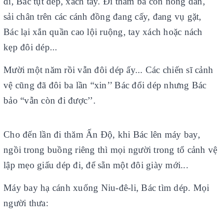
đi, Bác tụt dép, xách tay. Đi thăm bà con nông dân,
sải chân trên các cánh đồng đang cấy, đang vụ gặt,
Bác lại xắn quần cao lội ruộng, tay xách hoặc nách
kẹp đôi dép...
Mười một năm rồi vẫn đôi dép ấy... Các chiến sĩ cảnh
vệ cũng đã đôi ba lần “xin’’ Bác đổi dép nhưng Bác
bảo “vẫn còn đi được’’.
Cho đến lần đi thăm Ấn Độ, khi Bác lên máy bay,
ngồi trong buồng riêng thì mọi người trong tổ cảnh vệ
lập mẹo giấu dép đi, để sẵn một đôi giày mới...
Máy bay hạ cánh xuống Niu-đê-li, Bác tìm dép. Mọi
người thưa: