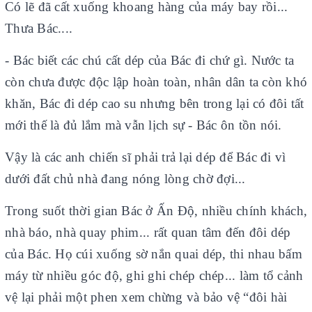
Có lẽ đã cất xuống khoang hàng của máy bay rồi...
Thưa Bác....
- Bác biết các chú cất dép của Bác đi chứ gì. Nước ta
còn chưa được độc lập hoàn toàn, nhân dân ta còn khó
khăn, Bác đi dép cao su nhưng bên trong lại có đôi tất
mới thế là đủ lắm mà vẫn lịch sự - Bác ôn tồn nói.
Vậy là các anh chiến sĩ phải trả lại dép để Bác đi vì
dưới đất chủ nhà đang nóng lòng chờ đợi...
Trong suốt thời gian Bác ở Ấn Độ, nhiều chính khách,
nhà báo, nhà quay phim... rất quan tâm đến đôi dép
của Bác. Họ cúi xuống sờ nắn quai dép, thi nhau bấm
máy từ nhiều góc độ, ghi ghi chép chép... làm tổ cảnh
vệ lại phải một phen xem chừng và bảo vệ “đôi hài