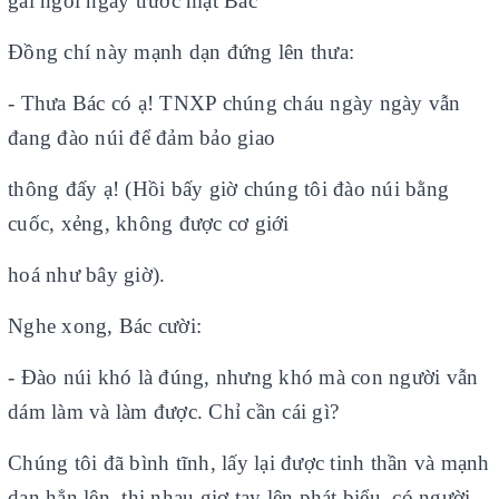
gái ngồi ngay trước mặt Bác
Đồng chí này mạnh dạn đứng lên thưa:
- Thưa Bác có ạ! TNXP chúng cháu ngày ngày vẫn
đang đào núi để đảm bảo giao
thông đấy ạ! (Hồi bấy giờ chúng tôi đào núi bằng
cuốc, xẻng, không được cơ giới
hoá như bây giờ).
Nghe xong, Bác cười:
- Đào núi khó là đúng, nhưng khó mà con người vẫn
dám làm và làm được. Chỉ cần cái gì?
Chúng tôi đã bình tĩnh, lấy lại được tinh thần và mạnh
dạn hẳn lên, thi nhau giơ tay lên phát biểu, có người