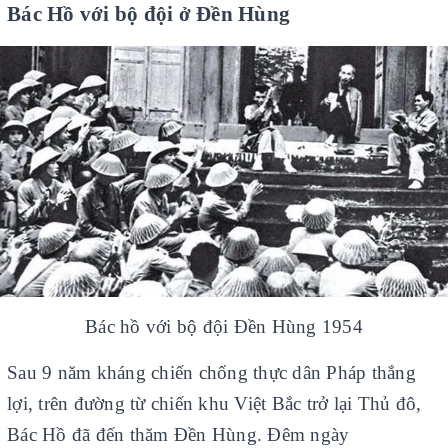
Bác Hồ với bộ đội ở Đền Hùng
Đăng nhập tài khoản
Đăng ký tài khoản
Sản phẩm yêu thích
Xem giỏ hàng
LIÊN HỆ - HỖ TRỢ KHÁCH HÀNG
0936.236.365
-
090.215.9818
vanphongphamhaigiang@gmail.com
Hướng dẫn mua hàng
Bác hồ với bộ đội Đền Hùng 1954
Hướng dẫn thanh toán
Chính sách vận chuyển, Bảo hành, Bảo mật thông tin
Sau 9 năm kháng chiến chống thực dân Pháp thắng
Trở về trang chủ
Đóng
lợi, trên đường từ chiến khu Việt Bắc trở lại Thủ đô,
Bác Hồ đã đến thăm Đền Hùng. Đêm ngày