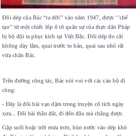
Đôi dép của Bác “ra đời’’ vào năm 1947, được ‘’chế
tạo’’ từ một chiếc lốp ô tô quân sự của thực dân Pháp
bị bộ đội ta phục kích tại Việt Bắc. Đôi dép đo cắt
không dày lắm, quai trước to bản, quai sau nhỏ rất
vừa chân Bác.
Trên đường công tác, Bác nói vui với các cán bộ đi
cùng:
- Đây là đôi hài vạn dặm trong truyện cổ tích ngày
xưa... Đôi hài thần đất, đi đến đâu mà chẳng được.
Gặp suối hoặc trời mưa trơn, bùn nước vào dép khó